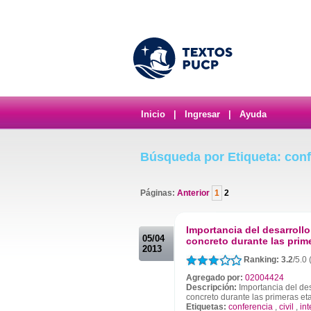
Inicio
|
Ingresar
|
Ayuda
Búsqueda por Etiqueta: conf
Páginas:
Anterior
1
2
.
Importancia del desarrollo 
05/04
concreto durante las prim
2013
Ranking: 3.2
/5.0
Agregado por:
02004424
Descripción:
Importancia del desa
concreto durante las primeras et
Etiquetas:
conferencia
,
civil
,
in