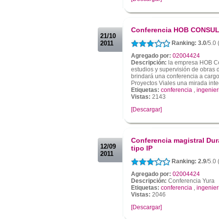
.
.
Conferencia HOB CONSU
21/10
2011
Ranking: 3.0
/5.0
Agregado por:
02004424
Descripción:
la empresa HOB Con
estudios y supervisión de obras d
brindará una conferencia a carg
Proyectos Viales una mirada integr
Etiquetas:
conferencia
,
ingenier
Vistas:
2143
[Descargar]
.
.
Conferencia magistral Dur
12/09
tipo IP
2011
Ranking: 2.9
/5.0
Agregado por:
02004424
Descripción:
Conferencia Yura
Etiquetas:
conferencia
,
ingenier
Vistas:
2046
[Descargar]