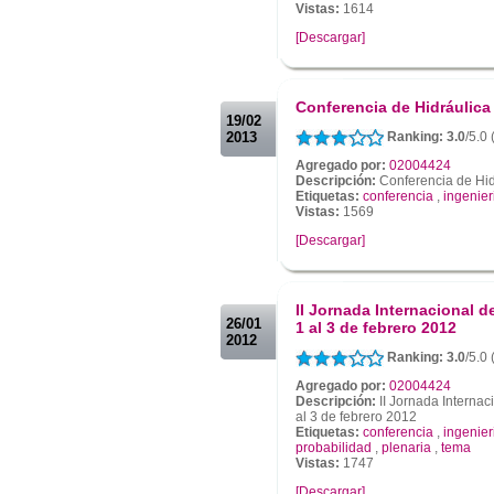
Vistas:
1614
[Descargar]
.
.
Conferencia de Hidráulica
19/02
2013
Ranking: 3.0
/5.0 
Agregado por:
02004424
Descripción:
Conferencia de Hid
Etiquetas:
conferencia
,
ingenier
Vistas:
1569
[Descargar]
.
.
II Jornada Internacional d
26/01
1 al 3 de febrero 2012
2012
Ranking: 3.0
/5.0
Agregado por:
02004424
Descripción:
II Jornada Internaci
al 3 de febrero 2012
Etiquetas:
conferencia
,
ingenier
probabilidad
,
plenaria
,
tema
Vistas:
1747
[Descargar]