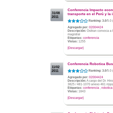
.
.
Conferencia Impacto econó
31/08
transporte en el Perú y la
2011
Ranking: 3.0
/5.0
Agregado por:
02004424
Descripción:
Ositran convoca a 
magistral
Etiquetas:
conferencia
Vistas:
1255
[Descargar]
.
.
Conferencia Robotica Bus
11/02
2011
Ranking: 3.0
/5.0
Agregado por:
02004424
Descripción:
A cargo del Dr. Hir
3825 / 481-1070 anexo 461 rrpp
Etiquetas:
conferencia
,
robotica
Vistas:
1843
[Descargar]
.
.