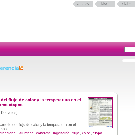
audios
blog
elabs
erencia
del flujo de calor y la temperatura en el
eras etapas
 (122 votos)
rrollo del flujo de calor y la temperatura en el
apas
ternacional
,
alumnos
,
concreto
,
ingeneiría
,
flujo
,
calor
,
etapa