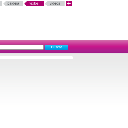
paideia
textos
videos