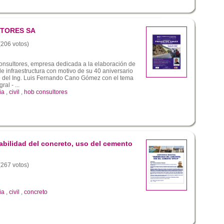
LTORES SA
 (206 votos)
sultores, empresa dedicada a la elaboración de
e infraestructura con motivo de su 40 aniversario
o del Ing. Luis Fernando Cano Gómez con el tema
al - ...
ia
,
civil
,
hob consultores
abilidad del concreto, uso del cemento
 (267 votos)
ia
,
civil
,
concreto