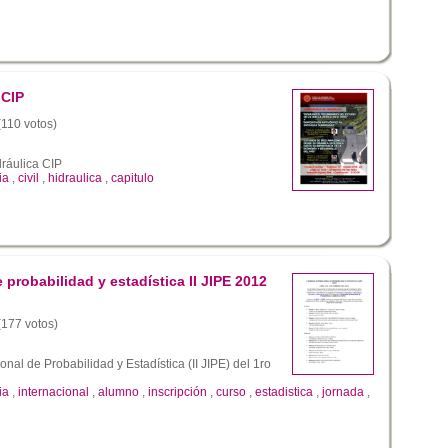
 CIP
(110 votos)
ráulica CIP
ia
,
civil
,
hidraulica
,
capitulo
e probabilidad y estadística II JIPE 2012
 (177 votos)
onal de Probabilidad y Estadística (II JIPE) del 1ro
ia
,
internacional
,
alumno
,
inscripción
,
curso
,
estadistica
,
jornada
,