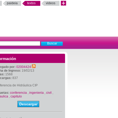
paideia
textos
videos
ormación
egado por:
02004424
ha de Ingreso:
19/02/13
tas:
1568
cargas:
837
erencia de Hidráulica CIP
quetas:
conferencia
,
ingenieria
,
civil
,
aulica
,
capitulo
Descargar