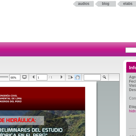
audios
blog
elabs
Inf
Agr
/ 1
Fec
Vis
Des
Conf
Eti
hidr