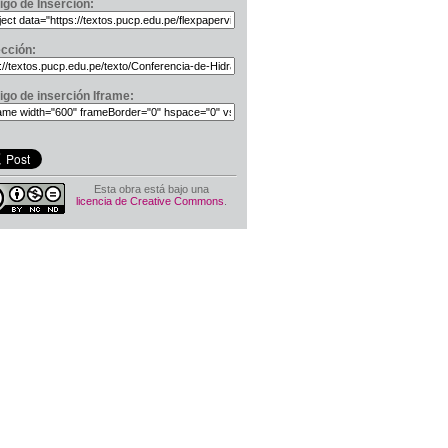
igo de Inserción:
ección:
igo de inserción Iframe:
Esta obra está bajo una
licencia de Creative Commons
.