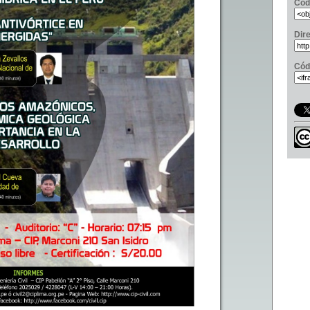
Cód
Dir
Cód