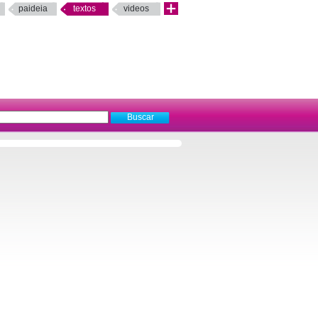
paideia
textos
videos