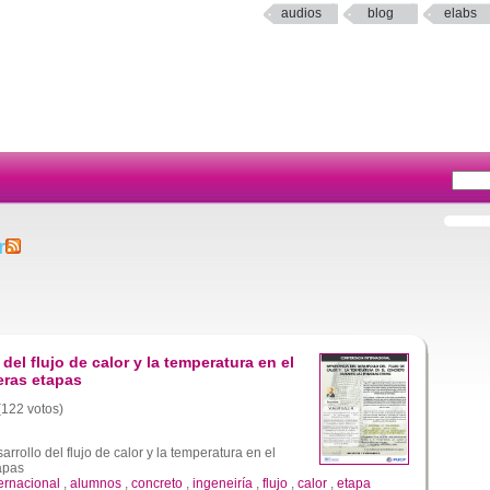
audios
blog
elabs
r
del flujo de calor y la temperatura en el
eras etapas
 (122 votos)
rrollo del flujo de calor y la temperatura en el
apas
ternacional
,
alumnos
,
concreto
,
ingeneiría
,
flujo
,
calor
,
etapa