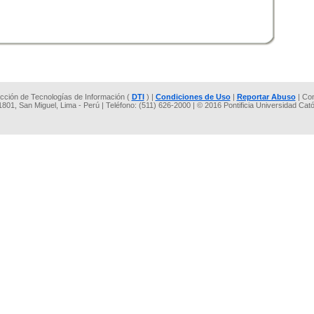
rección de Tecnologías de Información (
DTI
) |
Condiciones de Uso
|
Reportar Abuso
| Co
 1801, San Miguel, Lima - Perú | Teléfono: (511) 626-2000 | © 2016 Pontificia Universidad Cat