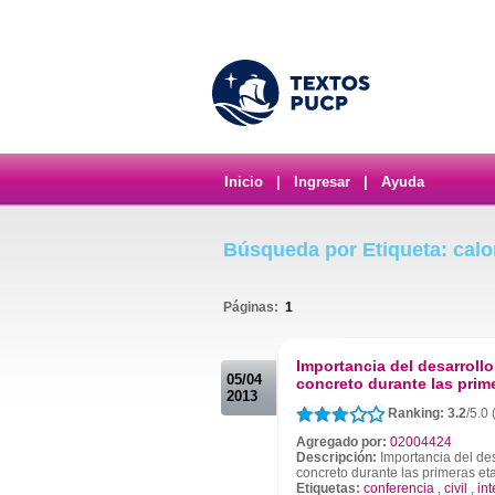
Inicio
|
Ingresar
|
Ayuda
Búsqueda por Etiqueta: calo
Páginas:
1
.
Importancia del desarrollo 
05/04
concreto durante las prim
2013
Ranking: 3.2
/5.0
Agregado por:
02004424
Descripción:
Importancia del desa
concreto durante las primeras et
Etiquetas:
conferencia
,
civil
,
in