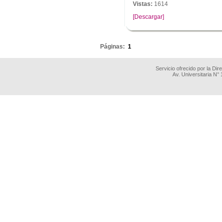
Vistas:
1614
[Descargar]
.
Páginas:
1
Servicio ofrecido por la Di
Av. Universitaria N°