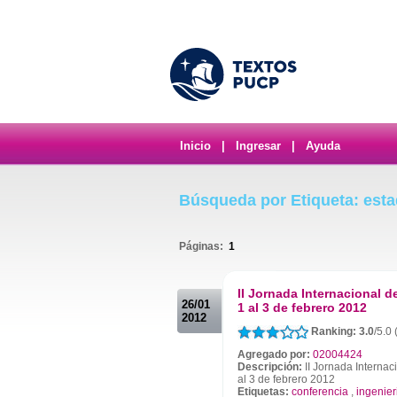
Inicio
|
Ingresar
|
Ayuda
Búsqueda por Etiqueta: esta
Páginas:
1
.
II Jornada Internacional d
26/01
1 al 3 de febrero 2012
2012
Ranking: 3.0
/5.0
Agregado por:
02004424
Descripción:
II Jornada Internaci
al 3 de febrero 2012
Etiquetas:
conferencia
,
ingenier