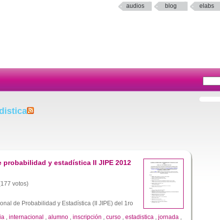
audios
blog
elabs
distica
e probabilidad y estadística II JIPE 2012
 (177 votos)
onal de Probabilidad y Estadística (II JIPE) del 1ro
ia
,
internacional
,
alumno
,
inscripción
,
curso
,
estadistica
,
jornada
,