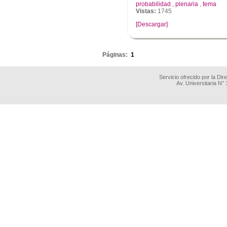
probabilidad
,
plenaria
,
tema
Vistas:
1745
[Descargar]
.
Páginas:
1
Servicio ofrecido por la Di
Av. Universitaria N°