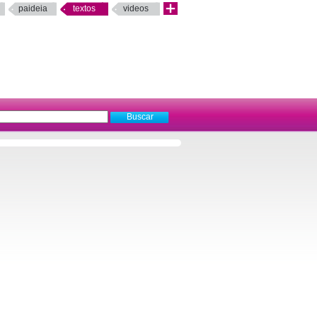
paideia
textos
videos