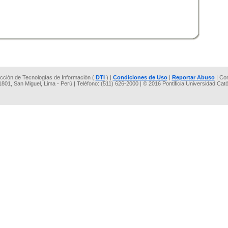
rección de Tecnologías de Información (
DTI
) |
Condiciones de Uso
|
Reportar Abuso
| Co
 1801, San Miguel, Lima - Perú | Teléfono: (511) 626-2000 | © 2016 Pontificia Universidad Cat