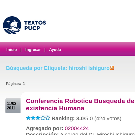
Inicio
|
Ingresar
|
Ayuda
Búsqueda por Etiqueta: hiroshi ishiguro
Páginas:
1
.
Conferencia Robotica Busqueda de
11/02
existencia Humana
2011
Ranking: 3.0
/5.0 (424 votos)
Agregado por:
02004424
Descripción:
A cargo del Dr. Hiroshi Ishigur