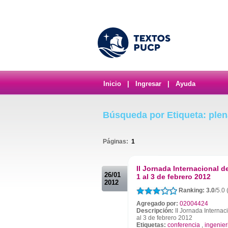
Inicio
|
Ingresar
|
Ayuda
Búsqueda por Etiqueta: plen
Páginas:
1
.
II Jornada Internacional d
26/01
1 al 3 de febrero 2012
2012
Ranking: 3.0
/5.0
Agregado por:
02004424
Descripción:
II Jornada Internaci
al 3 de febrero 2012
Etiquetas:
conferencia
,
ingenier