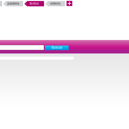
paideia
textos
videos