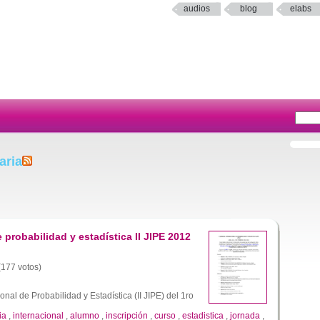
audios
blog
elabs
aria
e probabilidad y estadística II JIPE 2012
 (177 votos)
onal de Probabilidad y Estadística (II JIPE) del 1ro
ia
,
internacional
,
alumno
,
inscripción
,
curso
,
estadistica
,
jornada
,