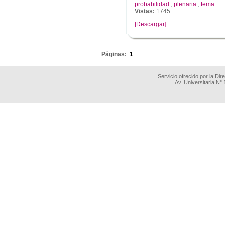
probabilidad
,
plenaria
,
tema
Vistas:
1745
[Descargar]
.
Páginas:
1
Servicio ofrecido por la Di
Av. Universitaria N°