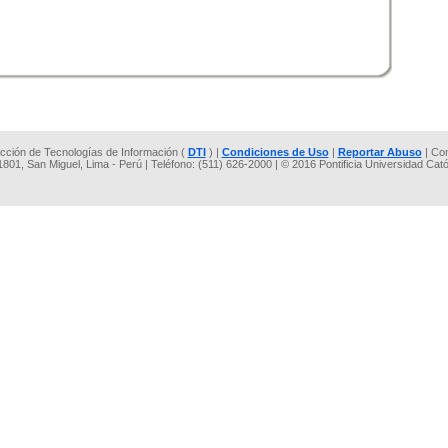
rección de Tecnologías de Información (
DTI
) |
Condiciones de Uso
|
Reportar Abuso
| Co
 1801, San Miguel, Lima - Perú | Teléfono: (511) 626-2000 | © 2016 Pontificia Universidad Cat