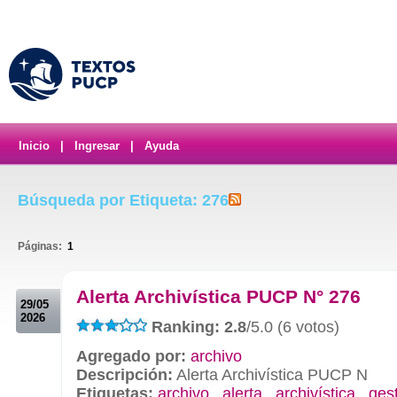
Inicio
|
Ingresar
|
Ayuda
Búsqueda por Etiqueta: 276
Páginas:
1
.
Alerta Archivística PUCP N° 276
29/05
2026
Ranking: 2.8
/5.0 (6 votos)
Agregado por:
archivo
Descripción:
Alerta Archivística PUCP N
Etiquetas:
archivo
,
alerta
,
archivística
,
ges