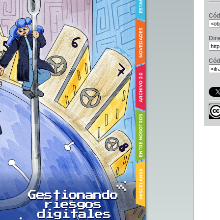
Cód
Dir
Cód