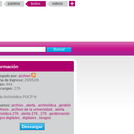
paideia
textos
videos
ormación
egado por:
archivo
ha de Ingreso:
29/05/26
tas:
444
cargas:
276
ta Archivística PUCP N
quetas:
archivo
,
alerta
,
archivística
,
gestión
chivos
,
archivo de la universidad
,
alerta
ivística 276
,
alerta 276
,
276
,
gestionando
gos digitales
,
digitales
,
riesgos
Descargar