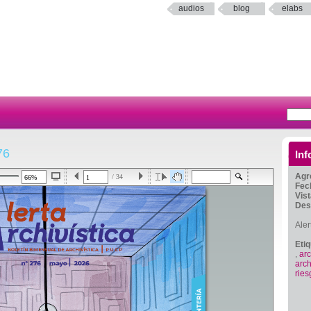
audios
blog
elabs
76
Inf
Agr
/ 34
Fec
Vis
Des
Aler
Eti
,
ar
arch
ries