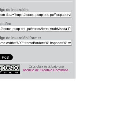
igo de Inserción:
ección:
igo de inserción Iframe:
Esta obra está bajo una
licencia de Creative Commons
.