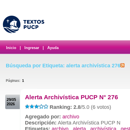
Inicio
|
Ingresar
|
Ayuda
Búsqueda por Etiqueta: alerta archivística 276
Páginas:
1
.
Alerta Archivística PUCP N° 276
29/05
2026
Ranking: 2.8
/5.0 (6 votos)
Agregado por:
archivo
Descripción:
Alerta Archivística PUCP N
Etiquetas:
archivo
,
alerta
,
archivística
,
ges