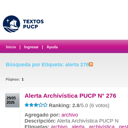
Inicio
|
Ingresar
|
Ayuda
Búsqueda por Etiqueta: alerta 276
Páginas:
1
.
Alerta Archivística PUCP N° 276
29/05
2026
Ranking: 2.8
/5.0 (6 votos)
Agregado por:
archivo
Descripción:
Alerta Archivística PUCP N
Etiquetas:
archivo
,
alerta
,
archivística
,
ges