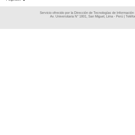
Servicio ofrecido por la Dirección de Tecnologías de Información
Av. Universitaria N° 1801, San Miguel, Lima - Perú | Teléf