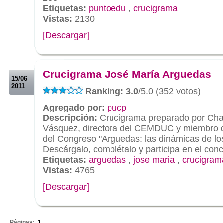
Etiquetas:
puntoedu
,
crucigrama
Vistas:
2130
[Descargar]
.
.
Crucigrama José María Arguedas
15/06
2011
Ranking: 3.0
/5.0 (352 votos)
Agregado por:
pucp
Descripción:
Crucigrama preparado por Cha
Vásquez, directora del CEMDUC y miembro d
del Congreso "Arguedas: las dinámicas de los
Descárgalo, complétalo y participa en el conc
Etiquetas:
arguedas
,
jose maria
,
crucigram
Vistas:
4765
[Descargar]
.
Páginas:
1