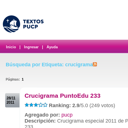
Inicio
|
Ingresar
|
Ayuda
Búsqueda por Etiqueta: crucigrama
Páginas:
1
.
Crucigrama PuntoEdu 233
28/11
2011
Ranking: 2.9
/5.0 (249 votos)
Agregado por:
pucp
Descripción:
Crucigrama especial 2011 de 
233