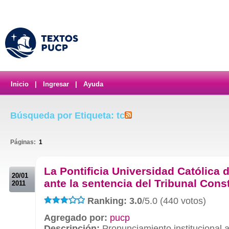
Inicio
|
Ingresar
|
Ayuda
Búsqueda por Etiqueta: tc
Páginas:
1
.
La Pontificia Universidad Católica 
20/01
ante la sentencia del Tribunal Cons
2011
Ranking: 3.0
/5.0 (440 votos)
Agregado por:
pucp
Descripción:
Pronunciamiento institucional 