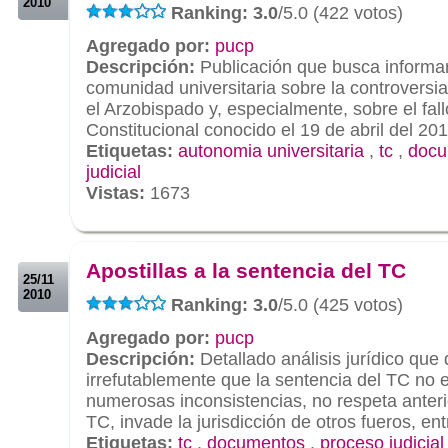
2010
Ranking: 3.0
/5.0 (422 votos)
Agregado por:
pucp
Descripción:
Publicación que busca informar
comunidad universitaria sobre la controversi
el Arzobispado y, especialmente, sobre el fall
Constitucional conocido el 19 de abril del 201
Etiquetas:
autonomia universitaria
,
tc
,
docu
judicial
Vistas:
1673
.
.
Apostillas a la sentencia del TC
25/11
2010
Ranking: 3.0
/5.0 (425 votos)
Agregado por:
pucp
Descripción:
Detallado análisis jurídico que
irrefutablemente que la sentencia del TC no e
numerosas inconsistencias, no respeta anterio
TC, invade la jurisdicción de otros fueros, ent
Etiquetas:
tc
,
documentos
,
proceso judicial