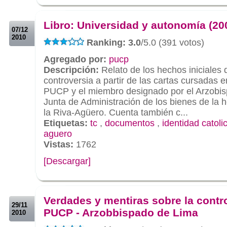
.
.
Libro: Universidad y autonomía (20
07/12
2010
Ranking: 3.0
/5.0 (391 votos)
Agregado por:
pucp
Descripción:
Relato de los hechos iniciales 
controversia a partir de las cartas cursadas en
PUCP y el miembro designado por el Arzobisp
Junta de Administración de los bienes de la 
la Riva-Agüero. Cuenta también c...
Etiquetas:
tc
,
documentos
,
identidad catoli
aguero
Vistas:
1762
[Descargar]
.
.
Verdades y mentiras sobre la contr
29/11
PUCP - Arzobbispado de Lima
2010