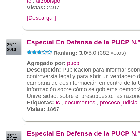
tc
,
arzobispo
Vistas:
2497
[Descargar]
.
.
Especial En Defensa de la PUCP N.º
25/11
2010
Ranking: 3.0
/5.0 (382 votos)
Agregado por:
pucp
Descripción:
Publicación para informar sobr
controversia legal y para abrir un verdadero d
campaña de desinformación en contra de la 
información sobre cómo se gobierna democrá
Universidad, sobre el presupuesto, las razone
Etiquetas:
tc
,
documentos
,
proceso judicial
Vistas:
1867
.
.
Especial En Defensa de la PUCP N.º
25/11