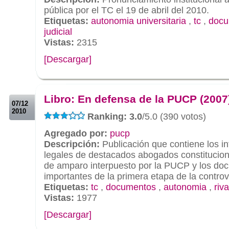
pública por el TC el 19 de abril del 2010.
Etiquetas:
autonomia universitaria
,
tc
,
docu
judicial
Vistas:
2315
[Descargar]
.
.
Libro: En defensa de la PUCP (2007
07/12
2010
Ranking: 3.0
/5.0 (390 votos)
Agregado por:
pucp
Descripción:
Publicación que contiene los i
legales de destacados abogados constituciona
de amparo interpuesto por la PUCP y los do
importantes de la primera etapa de la controv
Etiquetas:
tc
,
documentos
,
autonomia
,
riv
Vistas:
1977
[Descargar]