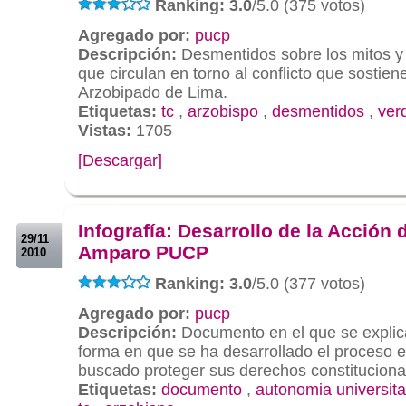
Ranking: 3.0
/5.0 (375 votos)
Agregado por:
pucp
Descripción:
Desmentidos sobre los mitos y 
que circulan en torno al conflicto que sostien
Arzobipado de Lima.
Etiquetas:
tc
,
arzobispo
,
desmentidos
,
ver
Vistas:
1705
[Descargar]
.
.
Infografía: Desarrollo de la Acción 
29/11
Amparo PUCP
2010
Ranking: 3.0
/5.0 (377 votos)
Agregado por:
pucp
Descripción:
Documento en el que se explica
forma en que se ha desarrollado el proceso 
buscado proteger sus derechos constituciona
Etiquetas:
documento
,
autonomia universita