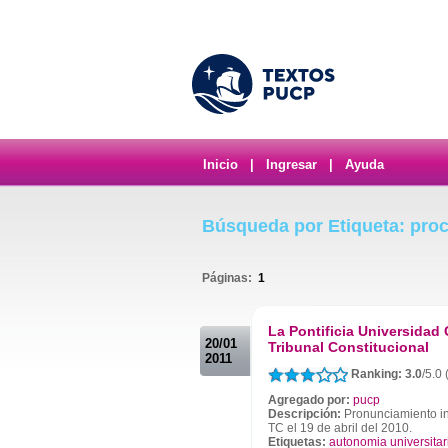
Inicio
|
Ingresar
|
Ayuda
Búsqueda por Etiqueta: proc
Páginas:
1
.
La Pontificia Universidad 
20/01
Tribunal Constitucional
2011
Ranking: 3.0
/5.0
Agregado por:
pucp
Descripción:
Pronunciamiento ins
TC el 19 de abril del 2010.
Etiquetas:
autonomia universitar