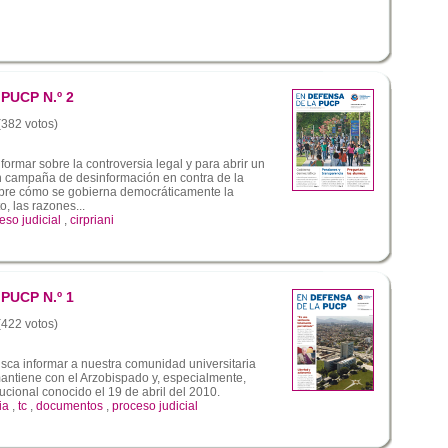
 PUCP N.º 2
 (382 votos)
formar sobre la controversia legal y para abrir un
an campaña de desinformación en contra de la
obre cómo se gobierna democráticamente la
, las razones...
eso judicial
,
cirpriani
 PUCP N.º 1
 (422 votos)
sca informar a nuestra comunidad universitaria
mantiene con el Arzobispado y, especialmente,
tucional conocido el 19 de abril del 2010.
ia
,
tc
,
documentos
,
proceso judicial