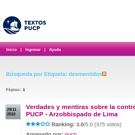
Inicio
|
Ingresar
|
Ayuda
Búsqueda por Etiqueta: desmentidos
Páginas:
1
.
Verdades y mentiras sobre la contr
29/11
PUCP - Arzobbispado de Lima
2010
Ranking: 3.0
/5.0 (375 votos)
Agregado por:
pucp