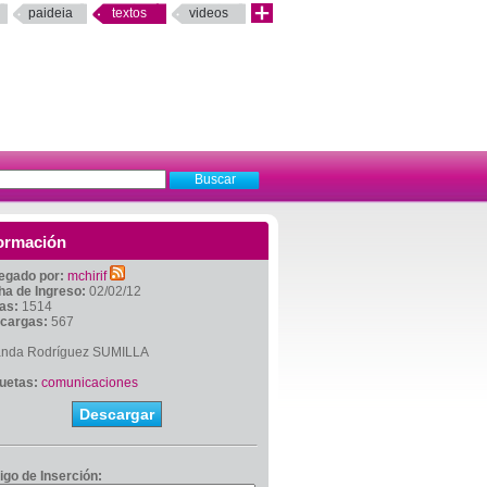
paideia
textos
videos
ormación
egado por:
mchirif
ha de Ingreso:
02/02/12
tas:
1514
cargas:
567
anda Rodríguez SUMILLA
quetas:
comunicaciones
Descargar
igo de Inserción: