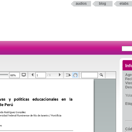
audios
blog
elabs
Inf
Agr
/ 1
Fec
Vis
Des
Yol
Eti
Cód