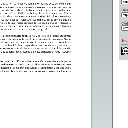
Dir
Cód
Twe