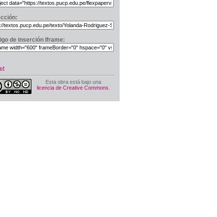
ección:
igo de inserción Iframe:
et
Esta obra está bajo una
licencia de Creative Commons
.