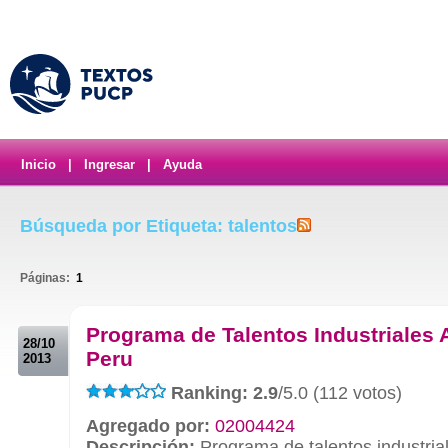
Inicio
|
Ingresar
|
Ayuda
Búsqueda por Etiqueta: talentos
Páginas:
1
.
Programa de Talentos Industriales
28/10
Peru
2013
Ranking: 2.9
/5.0 (112 votos)
Agregado por:
02004424
Descripción:
Programa de talentos industria