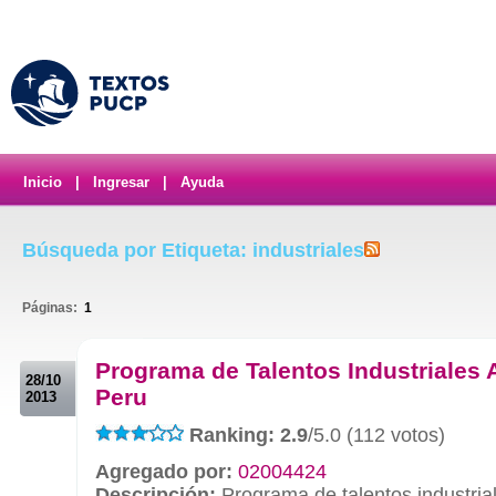
Inicio
|
Ingresar
|
Ayuda
Búsqueda por Etiqueta: industriales
Páginas:
1
.
Programa de Talentos Industriales
28/10
Peru
2013
Ranking: 2.9
/5.0 (112 votos)
Agregado por:
02004424
Descripción:
Programa de talentos industria