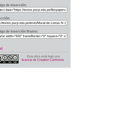
igo de Inserción:
ección:
igo de inserción Iframe:
et
Esta obra está bajo una
licencia de Creative Commons
.