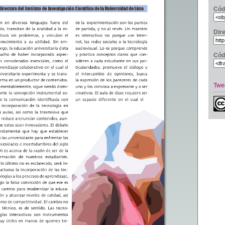
Cód
Dir
Cód
Twe