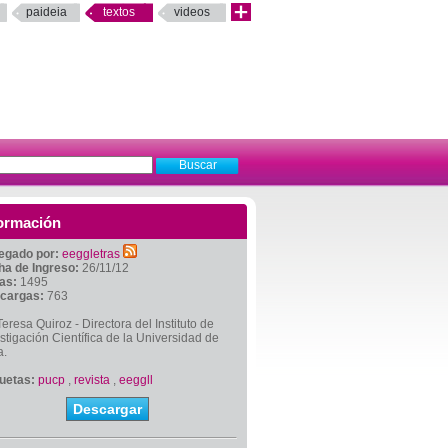
paideia
textos
videos
ormación
egado por:
eeggletras
ha de Ingreso:
26/11/12
tas:
1495
cargas:
763
eresa Quiroz - Directora del Instituto de
stigación Científica de la Universidad de
a.
quetas:
pucp
,
revista
,
eeggll
Descargar