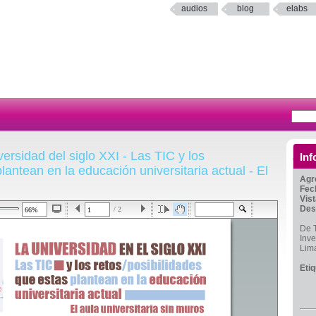
audios
blog
elabs
ersidad del siglo XXI - Las TIC y los
Inf
lantean en la educación universitaria actual - El
Agr
Fec
Vis
Des
/ 2
De T
Inve
Lim
Eti