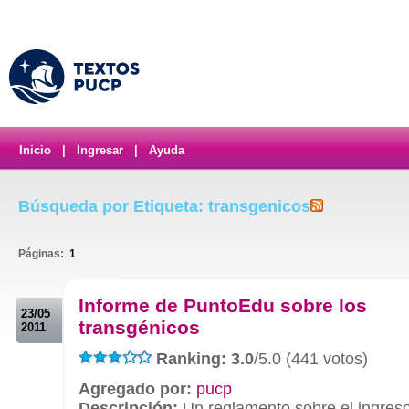
Inicio
|
Ingresar
|
Ayuda
Búsqueda por Etiqueta: transgenicos
Páginas:
1
.
Informe de PuntoEdu sobre los
23/05
transgénicos
2011
Ranking: 3.0
/5.0 (441 votos)
Agregado por:
pucp
Descripción:
Un reglamento sobre el ingreso