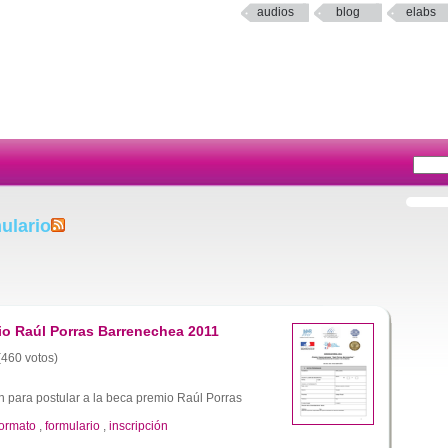
audios
blog
elabs
ulario
io Raúl Porras Barrenechea 2011
 (460 votos)
n para postular a la beca premio Raúl Porras
formato
,
formulario
,
inscripción