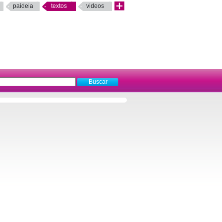
paideia
textos
videos