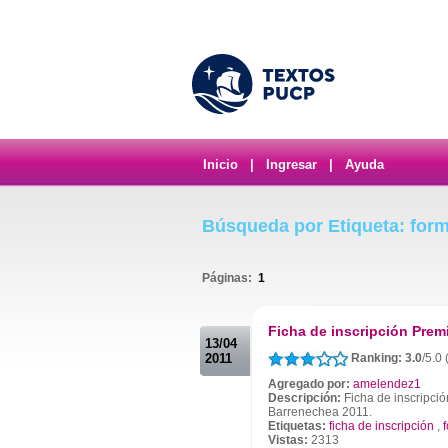
Inicio
|
Ingresar
|
Ayuda
Búsqueda por Etiqueta: form
Páginas:
1
.
Ficha de inscripción Prem
13/04
2011
Ranking: 3.0
/5.0
Agregado por:
amelendez1
Descripción:
Ficha de inscripció
Barrenechea 2011.
Etiquetas:
ficha de inscripción
,
Vistas:
2313