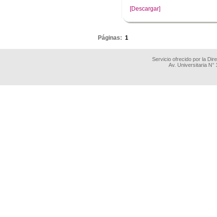
[Descargar]
.
Páginas:
1
Servicio ofrecido por la Di
Av. Universitaria N°