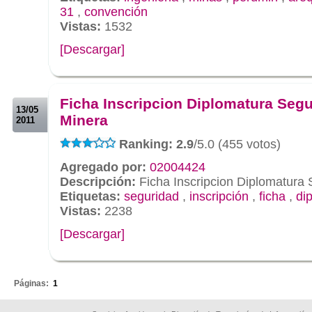
31
,
convención
Vistas:
1532
[Descargar]
.
.
Ficha Inscripcion Diplomatura Seg
13/05
Minera
2011
Ranking: 2.9
/5.0 (455 votos)
Agregado por:
02004424
Descripción:
Ficha Inscripcion Diplomatura
Etiquetas:
seguridad
,
inscripción
,
ficha
,
di
Vistas:
2238
[Descargar]
.
Páginas:
1