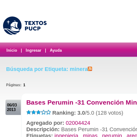
Inicio
|
Ingresar
|
Ayuda
Búsqueda por Etiqueta: minera
Páginas:
1
.
Bases Perumin -31 Convención Min
06/03
2013
Ranking: 3.0
/5.0 (128 votos)
Agregado por:
02004424
Descripción:
Bases Perumin -31 Convenció
Etiquetas:
ingenieria
,
minas
,
perumin
,
are