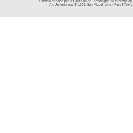
Servicio ofrecido por la Dirección de Tecnologías de Información
Av. Universitaria N° 1801, San Miguel, Lima - Perú | Teléf