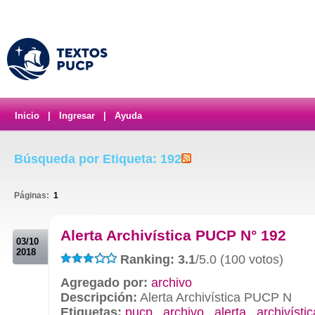
Inicio
|
Ingresar
|
Ayuda
Búsqueda por Etiqueta: 192
Páginas:
1
.
Alerta Archivística PUCP N° 192
03/10
2018
Ranking: 3.1
/5.0 (100 votos)
Agregado por:
archivo
Descripción:
Alerta Archivística PUCP N
Etiquetas:
pucp
,
archivo
,
alerta
,
archivístic