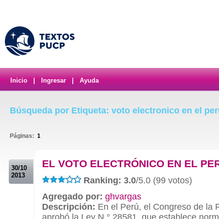
Inicio
|
Ingresar
|
Ayuda
Búsqueda por Etiqueta: voto electronico en el pe
Páginas:
1
.
EL VOTO ELECTRÓNICO EN EL PE
30/10
2013
Ranking: 3.0
/5.0 (99 votos)
Agregado por:
ghvargas
Descripción:
En el Perú, el Congreso de la 
aprobó la Ley N.° 28581, que establece norm