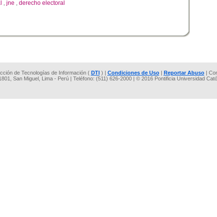
l
,
jne
,
derecho electoral
rección de Tecnologías de Información (
DTI
) |
Condiciones de Uso
|
Reportar Abuso
| Co
 1801, San Miguel, Lima - Perú | Teléfono: (511) 626-2000 | © 2016 Pontificia Universidad Cat