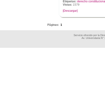
Etiquetas:
derecho constituciona
Vistas:
1579
[Descargar]
.
Páginas:
1
Servicio ofrecido por la Di
Av. Universitaria N°