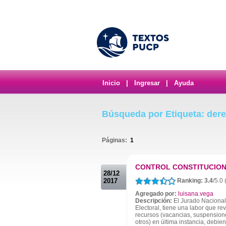
Inicio
|
Ingresar
|
Ayuda
Búsqueda por Etiqueta: dere
Páginas:
1
.
CONTROL CONSTITUCION
28/12
2017
Ranking: 3.4
/5.0 
Agregado por:
luisana.vega
Descripción:
El Jurado Nacional
Electoral, tiene una labor que rev
recursos (vacancias, suspensione
otros) en última instancia, debien