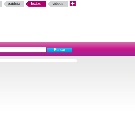
paideia
textos
videos