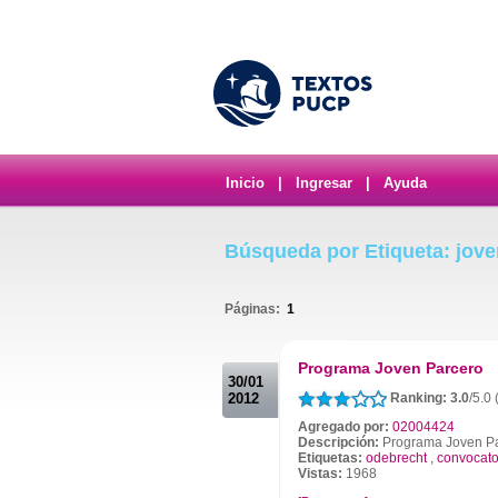
Inicio
|
Ingresar
|
Ayuda
Búsqueda por Etiqueta: jove
Páginas:
1
.
Programa Joven Parcero
30/01
2012
Ranking: 3.0
/5.0
Agregado por:
02004424
Descripción:
Programa Joven P
Etiquetas:
odebrecht
,
convocato
Vistas:
1968