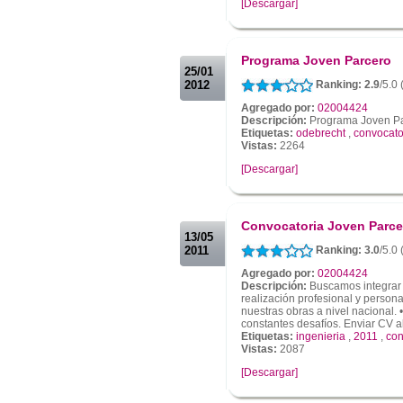
[Descargar]
.
.
Programa Joven Parcero
25/01
2012
Ranking: 2.9
/5.0
Agregado por:
02004424
Descripción:
Programa Joven P
Etiquetas:
odebrecht
,
convocato
Vistas:
2264
[Descargar]
.
.
Convocatoria Joven Parce
13/05
2011
Ranking: 3.0
/5.0
Agregado por:
02004424
Descripción:
Buscamos integrar 
realización profesional y persona
nuestras obras a nivel nacional
constantes desafíos. Enviar CV al 
Etiquetas:
ingenieria
,
2011
,
con
Vistas:
2087
[Descargar]
.