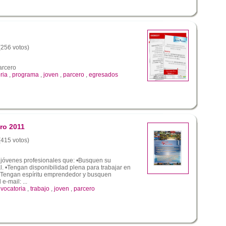
 (256 votos)
arcero
ria
,
programa
,
joven
,
parcero
,
egresados
ro 2011
 (415 votos)
jóvenes profesionales que: •Busquen su
l. •Tengan disponibilidad plena para trabajar en
. •Tengan espíritu emprendedor y busquen
e-mail: ...
vocatoria
,
trabajo
,
joven
,
parcero