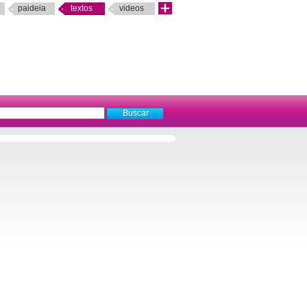
paideia
textos
videos