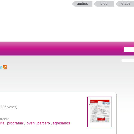
audios
blog
elabs
n
 (236 votos)
arcero
ria
,
programa
,
joven
,
parcero
,
egresados