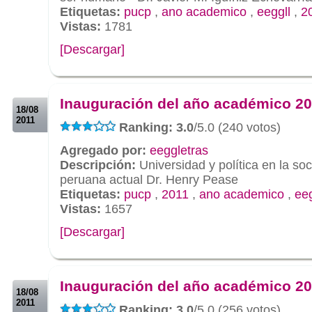
Etiquetas:
pucp
,
ano academico
,
eeggll
,
2
Vistas:
1781
[Descargar]
.
.
Inauguración del año académico 2
18/08
2011
Ranking: 3.0
/5.0 (240 votos)
Agregado por:
eeggletras
Descripción:
Universidad y política en la so
peruana actual Dr. Henry Pease
Etiquetas:
pucp
,
2011
,
ano academico
,
eeg
Vistas:
1657
[Descargar]
.
.
Inauguración del año académico 2
18/08
2011
Ranking: 3.0
/5.0 (256 votos)