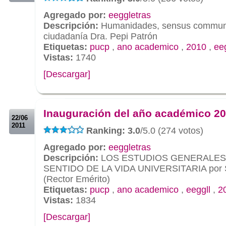
Agregado por:
eeggletras
Descripción:
Humanidades, sensus commun
ciudadanía Dra. Pepi Patrón
Etiquetas:
pucp
,
ano academico
,
2010
,
eeg
Vistas:
1740
[Descargar]
.
.
Inauguración del año académico 2
22/06
2011
Ranking: 3.0
/5.0 (274 votos)
Agregado por:
eeggletras
Descripción:
LOS ESTUDIOS GENERALES 
SENTIDO DE LA VIDA UNIVERSITARIA por S
(Rector Emérito)
Etiquetas:
pucp
,
ano academico
,
eeggll
,
2
Vistas:
1834
[Descargar]