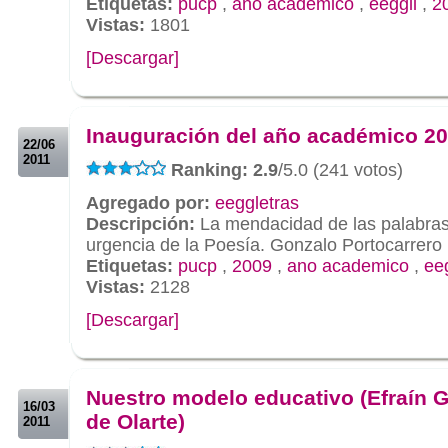
Etiquetas:
pucp
,
ano academico
,
eeggll
,
2
Vistas:
1801
[Descargar]
.
.
Inauguración del año académico 2
22/06
2011
Ranking: 2.9
/5.0 (241 votos)
Agregado por:
eeggletras
Descripción:
La mendacidad de las palabras
urgencia de la Poesía. Gonzalo Portocarrero
Etiquetas:
pucp
,
2009
,
ano academico
,
eeg
Vistas:
2128
[Descargar]
.
.
Nuestro modelo educativo (Efraín 
16/03
de Olarte)
2011