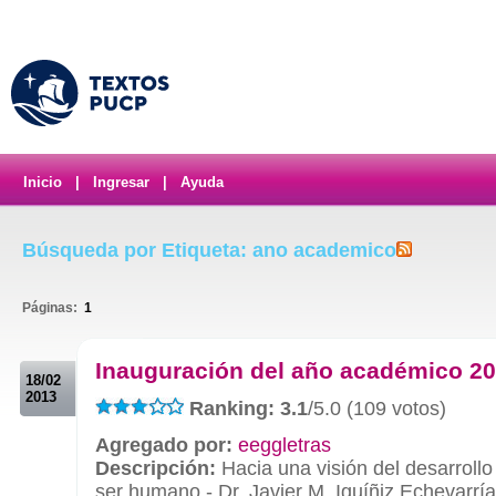
Inicio
|
Ingresar
|
Ayuda
Búsqueda por Etiqueta: ano academico
Páginas:
1
.
Inauguración del año académico 2
18/02
2013
Ranking: 3.1
/5.0 (109 votos)
Agregado por:
eeggletras
Descripción:
Hacia una visión del desarrollo
ser humano - Dr. Javier M. Iguíñiz Echevarría