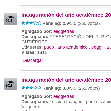
.
.
Inauguración del año académico 2
22/06
2011
Ranking: 2.9
/5.0 (255 votos)
Agregado por:
eeggletras
Descripción:
PRESENTACIÓN DEL R. P. 
GUTIÉRREZ
Etiquetas:
pucp
,
ano academico
,
eeggll
,
2
Vistas:
1811
[Descargar]
.
.
Inauguración del año académico 2
22/06
2011
Ranking: 3.0
/5.0 (261 votos)
Agregado por:
eeggletras
Descripción:
Lección Inaugural por Luis Jai
Vizquerra