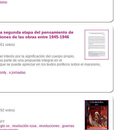
ismo
la segunda etapa del pensamiento de
ciones de las obras entre 1945-1946
(61 votos)
l interés por la significación del cuerpo propio,
a parte de una propuesta integral en el
que se puede apreciar en los textos políticos sobre el marxismo,
onty
,
x jornadas
(92 votos)
PPT
iglo xx
,
revolución rusa
,
revoluciones
,
guerras
comunismo