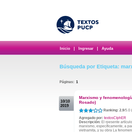
Inicio
|
Ingresar
|
Ayuda
Búsqueda por Etiqueta: mar
Páginas:
1
.
Marxismo y fenomenología
10/10
Rosado)
2019
Ranking: 2.9
/5.0 
Agregado por:
textosCIphER
Descripción:
El rpesente artícul
marxismo, específicamente, a pa
vietnamita, y su obra La fenomeno