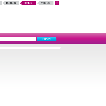
paideia
textos
videos