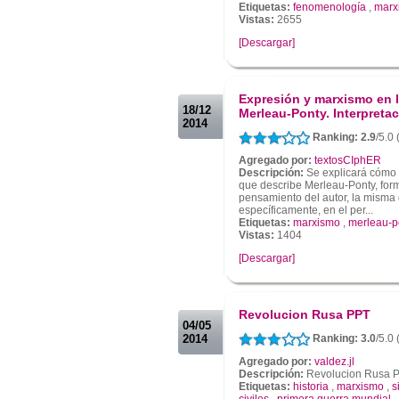
Etiquetas:
fenomenología
,
marx
Vistas:
2655
[Descargar]
.
.
Expresión y marxismo en 
18/12
Merleau-Ponty. Interpreta
2014
Ranking: 2.9
/5.0 
Agregado por:
textosCIphER
Descripción:
Se explicará cómo e
que describe Merleau-Ponty, form
pensamiento del autor, la misma 
específicamente, en el per...
Etiquetas:
marxismo
,
merleau-p
Vistas:
1404
[Descargar]
.
.
Revolucion Rusa PPT
04/05
2014
Ranking: 3.0
/5.0 
Agregado por:
valdez.jl
Descripción:
Revolucion Rusa 
Etiquetas:
historia
,
marxismo
,
s
civiles
,
primera guerra mundial
,