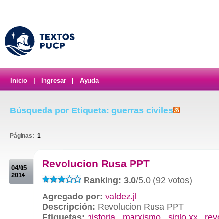
Inicio
|
Ingresar
|
Ayuda
Búsqueda por Etiqueta: guerras civiles
Páginas:
1
.
Revolucion Rusa PPT
04/05
2014
Ranking: 3.0
/5.0 (92 votos)
Agregado por:
valdez.jl
Descripción:
Revolucion Rusa PPT
Etiquetas:
historia
,
marxismo
,
siglo xx
,
rev