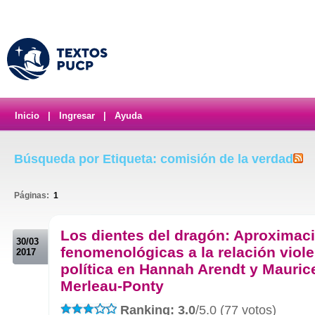
Inicio
|
Ingresar
|
Ayuda
Búsqueda por Etiqueta: comisión de la verdad
Páginas:
1
.
Los dientes del dragón: Aproximac
30/03
fenomenológicas a la relación viol
2017
política en Hannah Arendt y Mauric
Merleau-Ponty
Ranking: 3.0
/5.0 (77 votos)