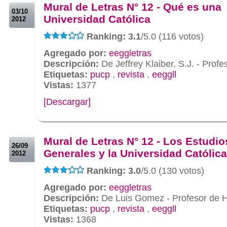
Mural de Letras N° 12 - Qué es una
03/10
Universidad Católica
2012
Ranking: 3.1
/5.0 (116 votos)
Agregado por:
eeggletras
Descripción:
De Jeffrey Klaiber, S.J. - Profes
Etiquetas:
pucp
,
revista
,
eeggll
Vistas:
1377
[Descargar]
.
.
Mural de Letras N° 12 - Los Estudio
26/09
Generales y la Universidad Católica
2012
Ranking: 3.0
/5.0 (130 votos)
Agregado por:
eeggletras
Descripción:
De Luis Gomez - Profesor de H
Etiquetas:
pucp
,
revista
,
eeggll
Vistas:
1368