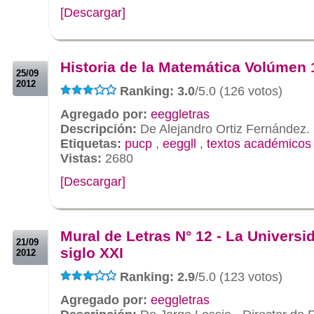
[Descargar]
.
.
Historia de la Matemática Volúmen 
25/09
2012
Ranking: 3.0
/5.0 (126 votos)
Agregado por:
eeggletras
Descripción:
De Alejandro Ortiz Fernández.
Etiquetas:
pucp
,
eeggll
,
textos académicos
Vistas:
2680
[Descargar]
.
.
Mural de Letras N° 12 - La Universi
21/09
siglo XXI
2012
Ranking: 2.9
/5.0 (123 votos)
Agregado por:
eeggletras