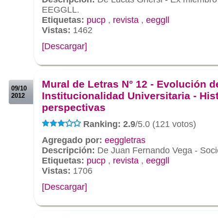
EEGGLL.
Etiquetas:
pucp
,
revista
,
eeggll
Vistas:
1462
[Descargar]
.
.
Mural de Letras N° 12 - Evolución d
09/10
Institucionalidad Universitaria - His
2012
perspectivas
Ranking: 2.9
/5.0 (121 votos)
Agregado por:
eeggletras
Descripción:
De Juan Fernando Vega - Soci
Etiquetas:
pucp
,
revista
,
eeggll
Vistas:
1706
[Descargar]
.
.