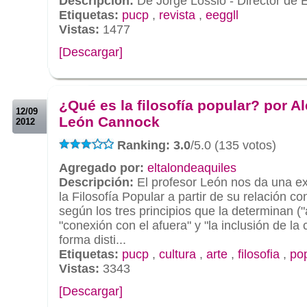
Descripción:
De Jorge Lossio - Director de
Etiquetas:
pucp
,
revista
,
eeggll
Vistas:
1477
[Descargar]
.
.
¿Qué es la filosofía popular? por A
12/09
León Cannock
2012
Ranking: 3.0
/5.0 (135 votos)
Agregado por:
eltalondeaquiles
Descripción:
El profesor León nos da una ex
la Filosofía Popular a partir de su relación co
según los tres principios que la determinan (
"conexión con el afuera" y "la inclusión de la 
forma disti...
Etiquetas:
pucp
,
cultura
,
arte
,
filosofia
,
po
Vistas:
3343
[Descargar]