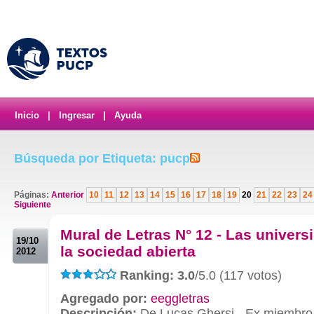
Inicio
|
Ingresar
|
Ayuda
Búsqueda por Etiqueta: pucp
Páginas:
Anterior
10
11
12
13
14
15
16
17
18
19
20
21
22
23
24
Siguiente
.
Mural de Letras N° 12 - Las univers
19/10
la sociedad abierta
2012
Ranking: 3.0
/5.0 (117 votos)
Agregado por:
eeggletras
Descripción:
De Lucas Ghersi - Ex miembro d