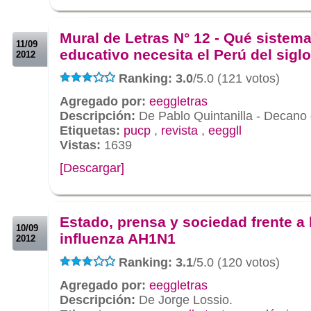
.
.
Mural de Letras N° 12 - Qué sistem
11/09
educativo necesita el Perú del siglo
2012
Ranking: 3.0
/5.0 (121 votos)
Agregado por:
eeggletras
Descripción:
De Pablo Quintanilla - Decan
Etiquetas:
pucp
,
revista
,
eeggll
Vistas:
1639
[Descargar]
.
.
Estado, prensa y sociedad frente a 
10/09
influenza AH1N1
2012
Ranking: 3.1
/5.0 (120 votos)
Agregado por:
eeggletras
Descripción:
De Jorge Lossio.