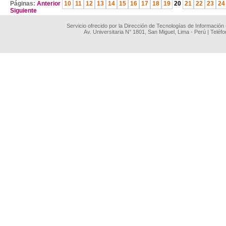
Páginas:
Anterior
10
11
12
13
14
15
16
17
18
19
20
21
22
23
24
Siguiente
Servicio ofrecido por la Dirección de Tecnologías de Información
Av. Universitaria N° 1801, San Miguel, Lima - Perú | Teléf