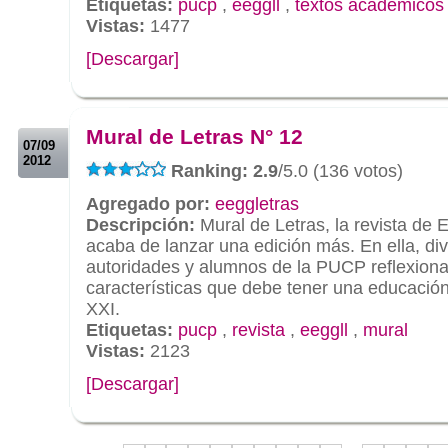
Etiquetas:
pucp
,
eeggll
,
textos académicos
Vistas:
1477
[Descargar]
.
.
Mural de Letras N° 12
07/09
2012
Ranking: 2.9
/5.0 (136 votos)
Agregado por:
eeggletras
Descripción:
Mural de Letras, la revista de
acaba de lanzar una edición más. En ella, di
autoridades y alumnos de la PUCP reflexiona
características que debe tener una educación 
XXI.
Etiquetas:
pucp
,
revista
,
eeggll
,
mural
Vistas:
2123
[Descargar]
.