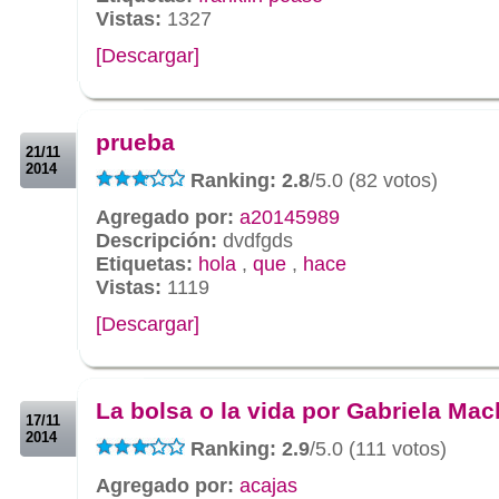
Vistas:
1327
[Descargar]
.
.
prueba
21/11
2014
Ranking: 2.8
/5.0 (82 votos)
Agregado por:
a20145989
Descripción:
dvdfgds
Etiquetas:
hola
,
que
,
hace
Vistas:
1119
[Descargar]
.
.
La bolsa o la vida por Gabriela Ma
17/11
2014
Ranking: 2.9
/5.0 (111 votos)
Agregado por:
acajas