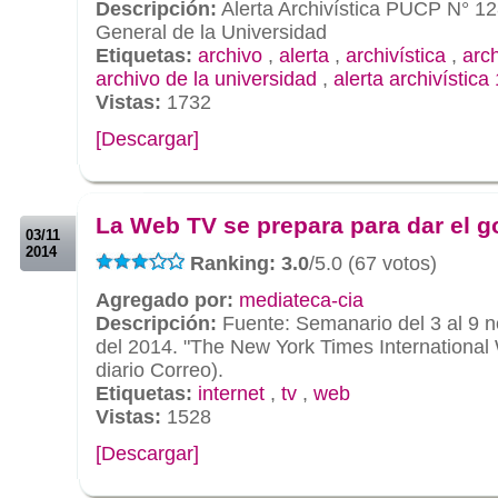
Descripción:
Alerta Archivística PUCP N° 12
General de la Universidad
Etiquetas:
archivo
,
alerta
,
archivística
,
arc
archivo de la universidad
,
alerta archivística
Vistas:
1732
[Descargar]
.
.
La Web TV se prepara para dar el g
03/11
2014
Ranking: 3.0
/5.0 (67 votos)
Agregado por:
mediateca-cia
Descripción:
Fuente: Semanario del 3 al 9 
del 2014. "The New York Times International
diario Correo).
Etiquetas:
internet
,
tv
,
web
Vistas:
1528
[Descargar]
.