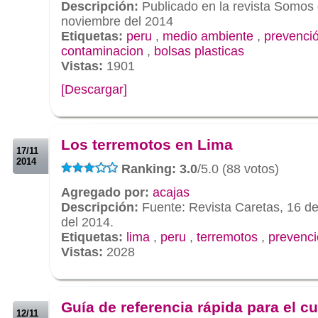
Descripción:
Publicado en la revista Somos 
noviembre del 2014
Etiquetas:
peru
,
medio ambiente
,
prevenci
contaminacion
,
bolsas plasticas
Vistas:
1901
[Descargar]
.
.
Los terremotos en Lima
17/11
2014
Ranking: 3.0
/5.0 (88 votos)
Agregado por:
acajas
Descripción:
Fuente: Revista Caretas, 16 de
del 2014.
Etiquetas:
lima
,
peru
,
terremotos
,
prevenc
Vistas:
2028
.
.
Guía de referencia rápida para el c
12/11