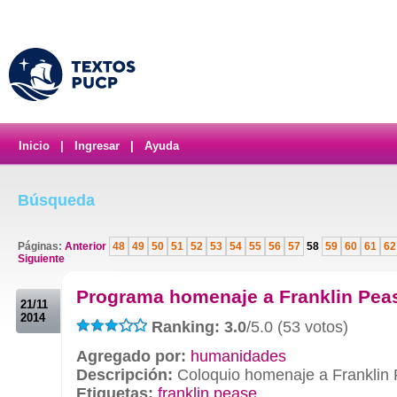
Inicio
|
Ingresar
|
Ayuda
Búsqueda
Páginas:
Anterior
48
49
50
51
52
53
54
55
56
57
58
59
60
61
62
Siguiente
.
Programa homenaje a Franklin Pea
21/11
2014
Ranking: 3.0
/5.0 (53 votos)
Agregado por:
humanidades
Descripción:
Coloquio homenaje a Franklin
Etiquetas:
franklin pease