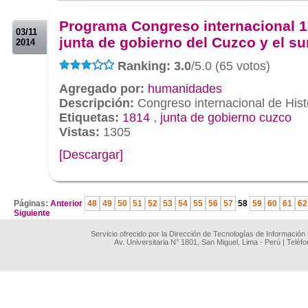
.
Programa Congreso internacional 1
03/11
junta de gobierno del Cuzco y el su
2014
Ranking: 3.0
/5.0 (65 votos)
Agregado por:
humanidades
Descripción:
Congreso internacional de Hist
Etiquetas:
1814
,
junta de gobierno cuzco
Vistas:
1305
[Descargar]
.
Páginas:
Anterior
48
49
50
51
52
53
54
55
56
57
58
59
60
61
62
Siguiente
Servicio ofrecido por la Dirección de Tecnologías de Información
Av. Universitaria N° 1801, San Miguel, Lima - Perú | Teléf