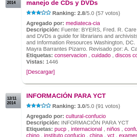
manejo de CDs y DVDs
2014
Ranking: 2.8
/5.0 (57 votos)
Agregado por:
mediateca-cia
Descripción:
Fuente: BYERS, Fred. R. Care
and DVDs a guide for librarians and archivist
and Information Resources Washington, DC. (
Mayra Barrantes Pizarro. Revisado por: A. C
Etiquetas:
conservacion
,
cuidado
,
discos 
Vistas:
1446
[Descargar]
.
.
INFORMACIÓN PARA YCT
12/11
2014
Ranking: 3.0
/5.0 (91 votos)
Agregado por:
cultural-confucio
Descripción:
INFORMACIÓN PARA YCT
Etiquetas:
pucp
,
internacional
,
niños
,
conf
chino
,
instituto confucio
,
china
,
yct
,
exame