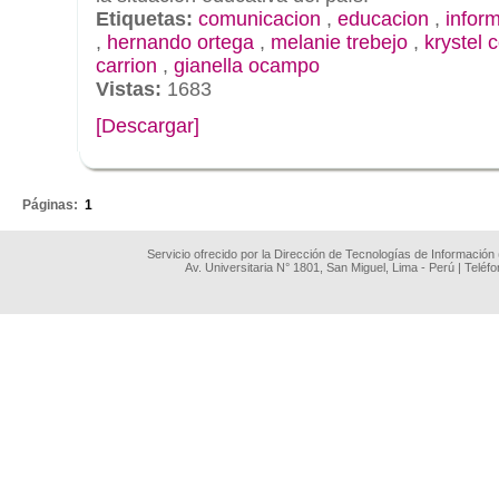
Etiquetas:
comunicacion
,
educacion
,
infor
,
hernando ortega
,
melanie trebejo
,
krystel 
carrion
,
gianella ocampo
Vistas:
1683
[Descargar]
.
Páginas:
1
Servicio ofrecido por la Dirección de Tecnologías de Información
Av. Universitaria N° 1801, San Miguel, Lima - Perú | Teléf