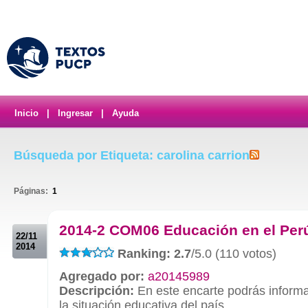
Inicio
|
Ingresar
|
Ayuda
Búsqueda por Etiqueta: carolina carrion
Páginas:
1
.
2014-2 COM06 Educación en el Per
22/11
2014
Ranking: 2.7
/5.0 (110 votos)
Agregado por:
a20145989
Descripción:
En este encarte podrás informa
la situación educativa del país.