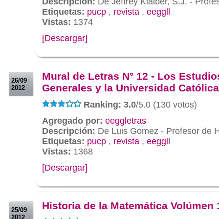
Descripción:
De Jeffrey Klaiber, S.J. - Profes
Etiquetas:
pucp
,
revista
,
eeggll
Vistas:
1374
[Descargar]
.
.
Mural de Letras N° 12 - Los Estudio
26/09
Generales y la Universidad Católica
2012
Ranking: 3.0
/5.0 (130 votos)
Agregado por:
eeggletras
Descripción:
De Luis Gomez - Profesor de H
Etiquetas:
pucp
,
revista
,
eeggll
Vistas:
1368
[Descargar]
.
.
Historia de la Matemática Volúmen 
25/09
2012