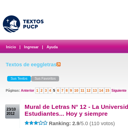
Inicio
|
Ingresar
|
Ayuda
Textos de eeggletras
Sus Textos
Sus Favoritos
Páginas:
Anterior
1
2
3
4
5
6
7
8
9
10
11
12
13
14
15
Siguiente
.
Mural de Letras N° 12 - La Universi
23/10
Estudiantes... Hoy y siempre
2012
Ranking: 2.9
/5.0 (110 votos)