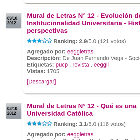
.
.
Mural de Letras N° 12 - Evolución d
09/10
Institucionalidad Universitaria - His
2012
perspectivas
Ranking: 2.9
/5.0 (121 votos)
Agregado por:
eeggletras
Descripción:
De Juan Fernando Vega - Soci
Etiquetas:
pucp
,
revista
,
eeggll
Vistas:
1705
[Descargar]
.
.
Mural de Letras N° 12 - Qué es una
03/10
Universidad Católica
2012
Ranking: 3.1
/5.0 (116 votos)
Agregado por:
eeggletras