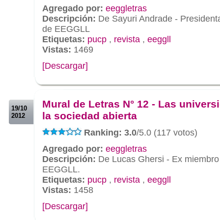
Agregado por:
eeggletras
Descripción:
De Sayuri Andrade - President
de EEGGLL
Etiquetas:
pucp
,
revista
,
eeggll
Vistas:
1469
[Descargar]
.
.
Mural de Letras N° 12 - Las univers
19/10
la sociedad abierta
2012
Ranking: 3.0
/5.0 (117 votos)
Agregado por:
eeggletras
Descripción:
De Lucas Ghersi - Ex miembro d
EEGGLL.
Etiquetas:
pucp
,
revista
,
eeggll
Vistas:
1458
[Descargar]