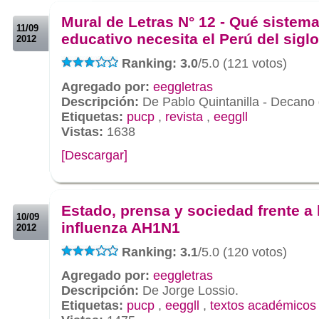
.
Mural de Letras N° 12 - Qué sistem
11/09
educativo necesita el Perú del siglo
2012
Ranking: 3.0
/5.0 (121 votos)
Agregado por:
eeggletras
Descripción:
De Pablo Quintanilla - Decan
Etiquetas:
pucp
,
revista
,
eeggll
Vistas:
1638
[Descargar]
.
.
Estado, prensa y sociedad frente a 
10/09
influenza AH1N1
2012
Ranking: 3.1
/5.0 (120 votos)
Agregado por:
eeggletras
Descripción:
De Jorge Lossio.
Etiquetas:
pucp
,
eeggll
,
textos académicos