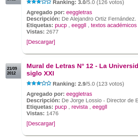
Ranking: 3.0
/5.0 (126 votos)
Agregado por:
eeggletras
Descripción:
De Alejandro Ortiz Fernández.
Etiquetas:
pucp
,
eeggll
,
textos académicos
Vistas:
2677
[Descargar]
.
.
Mural de Letras N° 12 - La Universi
21/09
siglo XXI
2012
Ranking: 2.9
/5.0 (123 votos)
Agregado por:
eeggletras
Descripción:
De Jorge Lossio - Director de
Etiquetas:
pucp
,
revista
,
eeggll
Vistas:
1476
[Descargar]
.