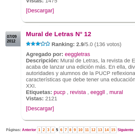
Vistas:
1475
[Descargar]
.
.
Mural de Letras N° 12
07/09
2012
Ranking: 2.9
/5.0 (136 votos)
Agregado por:
eeggletras
Descripción:
Mural de Letras, la revista de
acaba de lanzar una edición más. En ella, di
autoridades y alumnos de la PUCP reflexiona
características que debe tener una educación 
XXI.
Etiquetas:
pucp
,
revista
,
eeggll
,
mural
Vistas:
2121
[Descargar]
.
Páginas:
Anterior
1
2
3
4
5
6
7
8
9
10
11
12
13
14
15
Siguiente