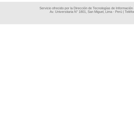
Servicio ofrecido por la Dirección de Tecnologías de Información
Av. Universitaria N° 1801, San Miguel, Lima - Perú | Teléf