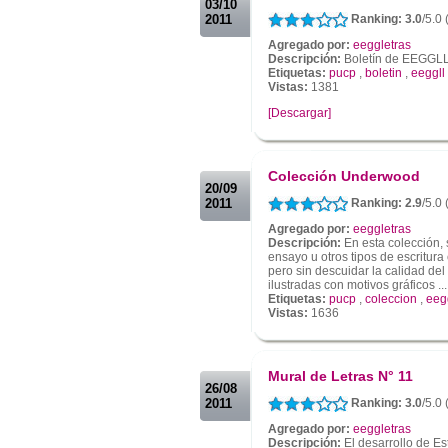
03/10
2011
Ranking: 3.0
/5.0
Agregado por:
eeggletras
Descripción:
Boletín de EEGGL
Etiquetas:
pucp
,
boletin
,
eeggll
Vistas:
1381
[Descargar]
.
.
Colección Underwood
20/09
2011
Ranking: 2.9
/5.0
Agregado por:
eeggletras
Descripción:
En esta colección, 
ensayo u otros tipos de escritur
pero sin descuidar la calidad del
ilustradas con motivos gráficos ...
Etiquetas:
pucp
,
coleccion
,
eeg
Vistas:
1636
.
.
Mural de Letras N° 11
26/08
2011
Ranking: 3.0
/5.0
Agregado por:
eeggletras
Descripción:
El desarrollo de Es