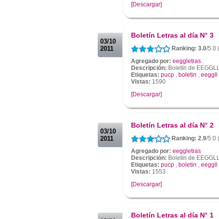
[Descargar]
.
.
Boletín Letras al día N° 3
03/10
2011
Ranking: 3.0
/5.0
Agregado por:
eeggletras
Descripción:
Boletín de EEGGL
Etiquetas:
pucp
,
boletin
,
eeggll
Vistas:
1590
[Descargar]
.
.
Boletín Letras al día N° 2
03/10
2011
Ranking: 2.9
/5.0
Agregado por:
eeggletras
Descripción:
Boletín de EEGGL
Etiquetas:
pucp
,
boletin
,
eeggll
Vistas:
1553
[Descargar]
.
.
Boletín Letras al día N° 1