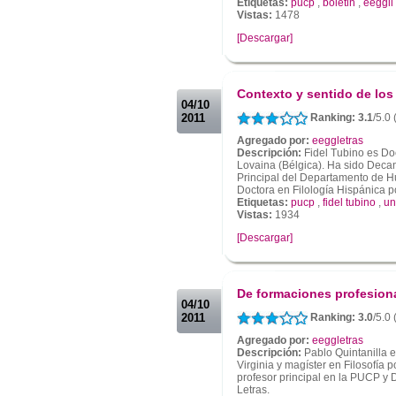
Etiquetas:
pucp
,
boletin
,
eeggll
Vistas:
1478
[Descargar]
.
.
Contexto y sentido de los
04/10
2011
Ranking: 3.1
/5.0
Agregado por:
eeggletras
Descripción:
Fidel Tubino es Doc
Lovaina (Bélgica). Ha sido Deca
Principal del Departamento de H
Doctora en Filología Hispánica po
Etiquetas:
pucp
,
fidel tubino
,
un
Vistas:
1934
[Descargar]
.
.
De formaciones profesion
04/10
2011
Ranking: 3.0
/5.0
Agregado por:
eeggletras
Descripción:
Pablo Quintanilla e
Virginia y magíster en Filosofía 
profesor principal en la PUCP y
Letras.