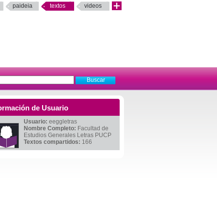
paideia
textos
videos
ormación de Usuario
Usuario:
eeggletras
Nombre Completo:
Facultad de
Estudios Generales Letras PUCP
Textos compartidos:
166