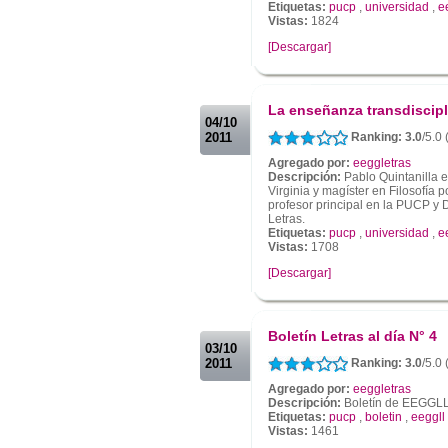
Etiquetas:
pucp
,
universidad
,
e
Vistas:
1824
[Descargar]
.
.
La enseñanza transdiscipl
04/10
2011
Ranking: 3.0
/5.0
Agregado por:
eeggletras
Descripción:
Pablo Quintanilla e
Virginia y magíster en Filosofía 
profesor principal en la PUCP y
Letras.
Etiquetas:
pucp
,
universidad
,
e
Vistas:
1708
[Descargar]
.
.
Boletín Letras al día N° 4
03/10
2011
Ranking: 3.0
/5.0
Agregado por:
eeggletras
Descripción:
Boletín de EEGGL
Etiquetas:
pucp
,
boletin
,
eeggll
Vistas:
1461