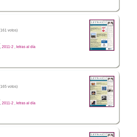
 (161 votos)
L
,
2011-2
,
letras al día
 (165 votos)
L
,
2011-2
,
letras al día