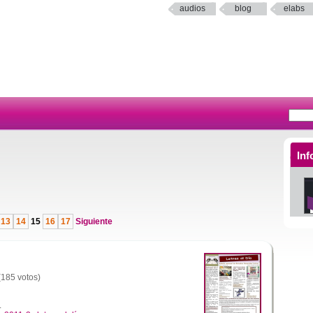
audios
blog
elabs
Inf
13
14
15
16
17
Siguiente
 (185 votos)
L