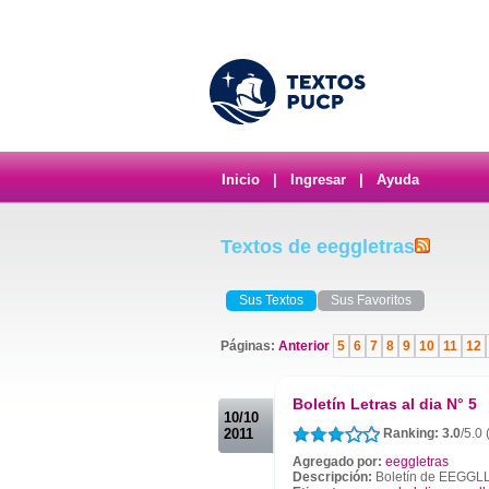
Inicio
|
Ingresar
|
Ayuda
Textos de eeggletras
Sus Textos
Sus Favoritos
Páginas:
Anterior
5
6
7
8
9
10
11
12
.
Boletín Letras al dia N° 5
10/10
2011
Ranking: 3.0
/5.0
Agregado por:
eeggletras
Descripción:
Boletín de EEGGL