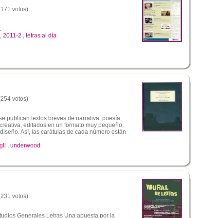
 (171 votos)
L
,
2011-2
,
letras al día
 (254 votos)
se publican textos breves de narrativa, poesía,
a creativa, editados en un formato muy pequeño,
 diseño. Así, las carátulas de cada número están
gll
,
underwood
 (231 votos)
tudios Generales Letras Una apuesta por la