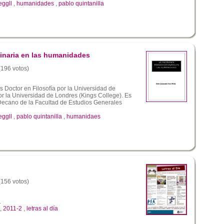
eggll
,
humanidades
,
pablo quintanilla
inaria en las humanidades
 (196 votos)
s Doctor en Filosofía por la Universidad de
por la Universidad de Londres (Kings College). Es
 Decano de la Facultad de Estudios Generales
eggll
,
pablo quintanilla
,
humanidaes
 (156 votos)
L
,
2011-2
,
letras al día