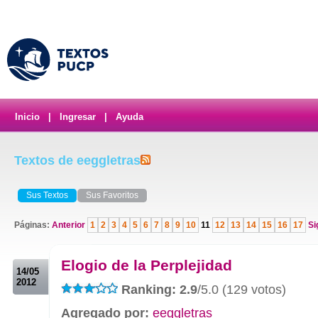
Inicio
|
Ingresar
|
Ayuda
Textos de eeggletras
Sus Textos
Sus Favoritos
Páginas:
Anterior
1
2
3
4
5
6
7
8
9
10
11
12
13
14
15
16
17
Si
.
Elogio de la Perplejidad
14/05
2012
Ranking: 2.9
/5.0 (129 votos)
Agregado por:
eeggletras