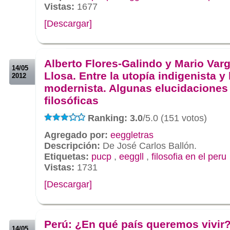
Vistas:
1677
[Descargar]
.
.
Alberto Flores-Galindo y Mario Var
14/05
Llosa. Entre la utopía indigenista y 
2012
modernista. Algunas elucidaciones
filosóficas
Ranking: 3.0
/5.0 (151 votos)
Agregado por:
eeggletras
Descripción:
De José Carlos Ballón.
Etiquetas:
pucp
,
eeggll
,
filosofia en el peru
Vistas:
1731
[Descargar]
.
.
Perú: ¿En qué país queremos vivir
14/05