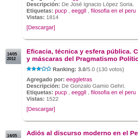
Descripción:
De José Ignacio López Soria.
Etiquetas:
pucp
,
eeggll
,
filosofia en el peru
Vistas:
1814
[Descargar]
.
.
Eficacia, técnica y esfera pública. 
14/05
y máscaras del Pragmatismo Políti
2012
Ranking: 3.0
/5.0 (130 votos)
Agregado por:
eeggletras
Descripción:
De Gonzalo Gamio Gehri.
Etiquetas:
pucp
,
eeggll
,
filosofia en el peru
Vistas:
1522
[Descargar]
.
.
Adiós al discurso moderno en el Pe
14/05