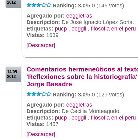
2012
Ranking: 3.0
/5.0 (146 votos)
Agregado por:
eeggletras
Descripción:
De José Ignacio López Soria.
Etiquetas:
pucp
,
eeggll
,
filosofia en el peru
Vistas:
1639
[Descargar]
.
.
Comentarios hermeneúticos al text
14/05
'Reflexiones sobre la historiografía'
2012
Jorge Basadre
Ranking: 3.0
/5.0 (129 votos)
Agregado por:
eeggletras
Descripción:
De Cecilia Monteagudo.
Etiquetas:
pucp
,
eeggll
,
filosofia en el peru
Vistas:
1457
[Descargar]