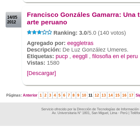
.
.
Francisco Gonzáles Gamarra: Una t
14/05
arte peruano
2012
Ranking: 3.0
/5.0 (140 votos)
Agregado por:
eeggletras
Descripción:
De Luz González Umeres.
Etiquetas:
pucp
,
eeggll
,
filosofia en el peru
Vistas:
1580
[Descargar]
.
Páginas:
Anterior
1
2
3
4
5
6
7
8
9
10
11
12
13
14
15
16
17
Si
Servicio ofrecido por la Dirección de Tecnologías de Información
Av. Universitaria N° 1801, San Miguel, Lima - Perú | Teléf