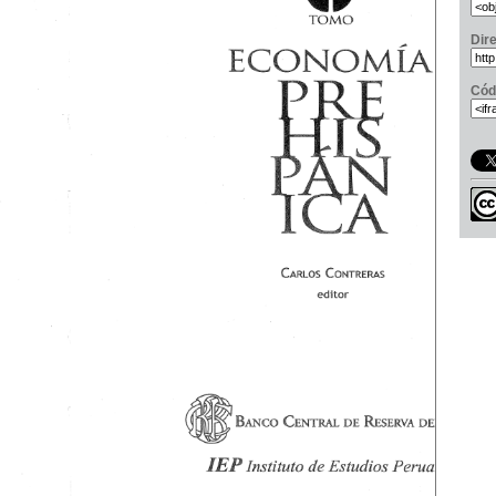
Dir
Cód