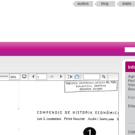
audios
blog
elabs
Inf
Agr
/ 59
Fec
Vis
Des
For
Eti
Cód