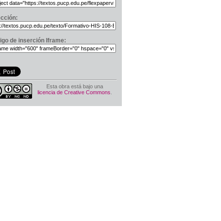
ección:
igo de inserción Iframe:
Esta obra está bajo una
licencia de Creative Commons
.