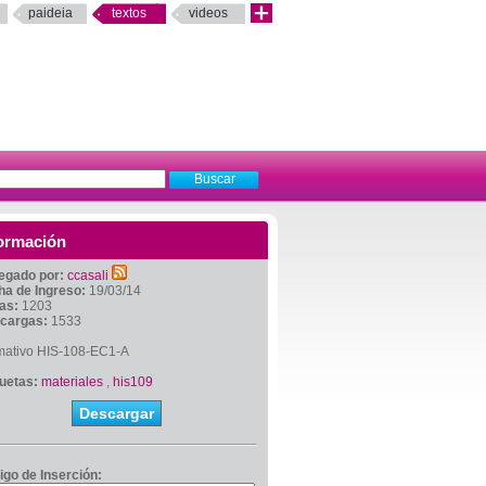
paideia
textos
videos
ormación
egado por:
ccasali
ha de Ingreso:
19/03/14
tas:
1203
cargas:
1533
mativo HIS-108-EC1-A
quetas:
materiales
,
his109
Descargar
igo de Inserción: