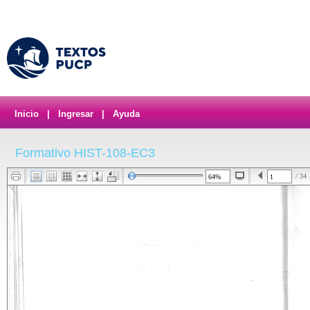
Inicio
|
Ingresar
|
Ayuda
Formativo HIST-108-EC3
/ 34