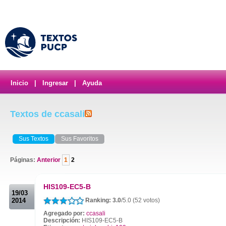
Inicio
|
Ingresar
|
Ayuda
Textos de ccasali
Sus Textos
Sus Favoritos
Páginas:
Anterior
1
2
.
HIS109-EC5-B
19/03
2014
Ranking: 3.0
/5.0 (52 votos)
Agregado por:
ccasali
Descripción:
HIS109-EC5-B