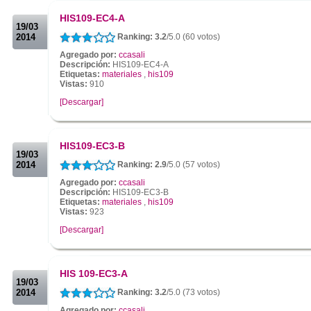
.
HIS109-EC4-A
19/03
2014
Ranking: 3.2
/5.0 (60 votos)
Agregado por:
ccasali
Descripción:
HIS109-EC4-A
Etiquetas:
materiales
,
his109
Vistas:
910
[Descargar]
.
.
HIS109-EC3-B
19/03
2014
Ranking: 2.9
/5.0 (57 votos)
Agregado por:
ccasali
Descripción:
HIS109-EC3-B
Etiquetas:
materiales
,
his109
Vistas:
923
[Descargar]
.
.
HIS 109-EC3-A
19/03
2014
Ranking: 3.2
/5.0 (73 votos)
Agregado por:
ccasali