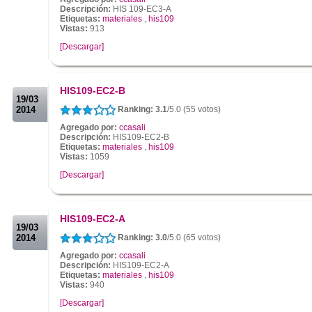
Descripción:
HIS 109-EC3-A
Etiquetas:
materiales
,
his109
Vistas:
913
[Descargar]
.
.
HIS109-EC2-B
19/03
2014
Ranking: 3.1
/5.0 (55 votos)
Agregado por:
ccasali
Descripción:
HIS109-EC2-B
Etiquetas:
materiales
,
his109
Vistas:
1059
[Descargar]
.
.
HIS109-EC2-A
19/03
2014
Ranking: 3.0
/5.0 (65 votos)
Agregado por:
ccasali
Descripción:
HIS109-EC2-A
Etiquetas:
materiales
,
his109
Vistas:
940
[Descargar]