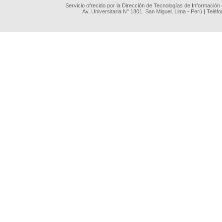
Servicio ofrecido por la Dirección de Tecnologías de Información
Av. Universitaria N° 1801, San Miguel, Lima - Perú | Teléf