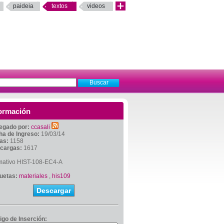
paideia
textos
videos
ormación
egado por:
ccasali
ha de Ingreso:
19/03/14
tas:
1158
cargas:
1617
mativo HIST-108-EC4-A
quetas:
materiales
,
his109
Descargar
igo de Inserción: