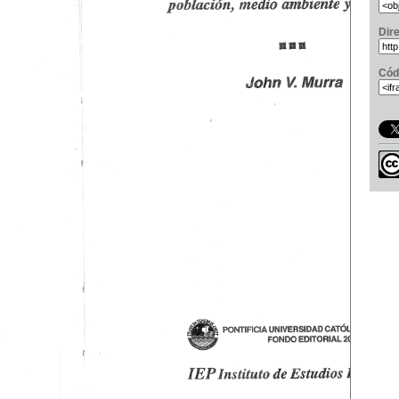
Dir
Cód