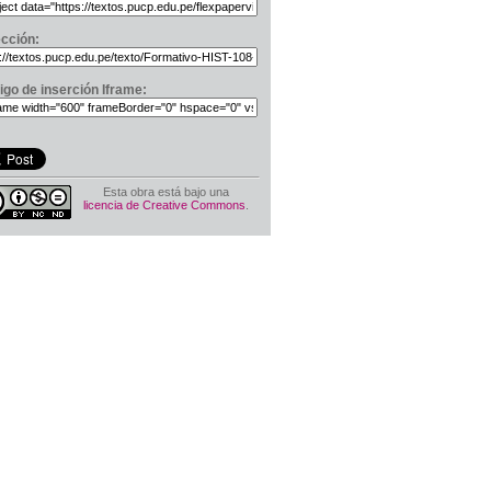
ección:
igo de inserción Iframe:
Esta obra está bajo una
licencia de Creative Commons
.