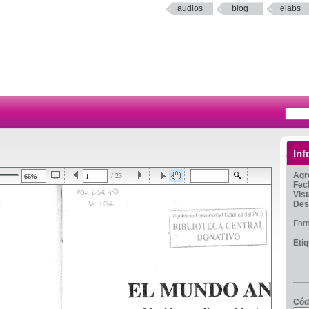
audios
blog
elabs
Inf
Agr
/ 23
Fec
Vis
Des
For
Eti
Cód