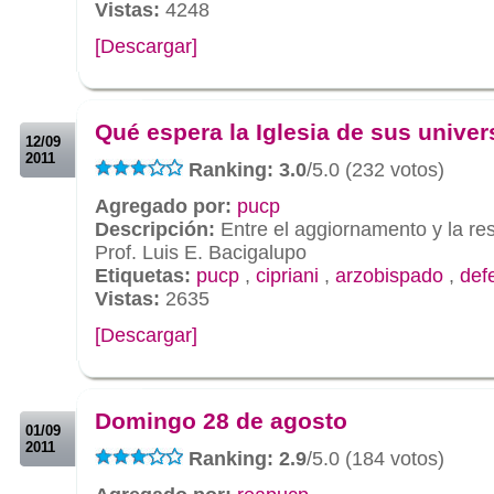
Vistas:
4248
[Descargar]
.
.
Qué espera la Iglesia de sus unive
12/09
2011
Ranking: 3.0
/5.0 (232 votos)
Agregado por:
pucp
Descripción:
Entre el aggiornamento y la re
Prof. Luis E. Bacigalupo
Etiquetas:
pucp
,
cipriani
,
arzobispado
,
def
Vistas:
2635
[Descargar]
.
.
Domingo 28 de agosto
01/09
2011
Ranking: 2.9
/5.0 (184 votos)