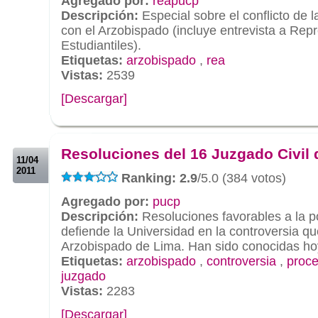
Agregado por:
reapucp
Descripción:
Especial sobre el conflicto de
con el Arzobispado (incluye entrevista a Rep
Estudiantiles).
Etiquetas:
arzobispado
,
rea
Vistas:
2539
[Descargar]
.
.
Resoluciones del 16 Juzgado Civil
11/04
2011
Ranking: 2.9
/5.0 (384 votos)
Agregado por:
pucp
Descripción:
Resoluciones favorables a la p
defiende la Universidad en la controversia q
Arzobispado de Lima. Han sido conocidas hoy,
Etiquetas:
arzobispado
,
controversia
,
proce
juzgado
Vistas:
2283
[Descargar]