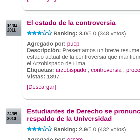
.
.
El estado de la controversia
14/03
2011
Ranking: 3.0
/5.0 (348 votos)
Agregado por:
pucp
Descripción:
Presentamos un breve resume
estado actual de la controversia que mantien
el Arzobispado de Lima.
Etiquetas:
arzobispado
,
controversia
,
proce
Vistas:
1897
[Descargar]
.
.
Estudiantes de Derecho se pronunc
24/09
respaldo de la Universidad
2010
Ranking: 2.9
/5.0 (432 votos)
Agregado por:
ocram