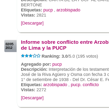
BERTONE
Etiquetas:
pucp
,
arzobispado
Vistas:
2821
[Descargar]
.
.
Informe sobre conflicto entre Arzo
02/05
de Lima y la PUCP
2012
Ranking: 3.0
/5.0 (195 votos)
Agregado por:
pucp
Descripción:
Interpretación de los testamen
José de la Riva Agüero y Osma con fecha 3 
1° de setiembre de 1938 - Del Dr. César E. 
Etiquetas:
arzobispado
,
pucp. conflicto
Vistas:
2272
[Descargar]
.