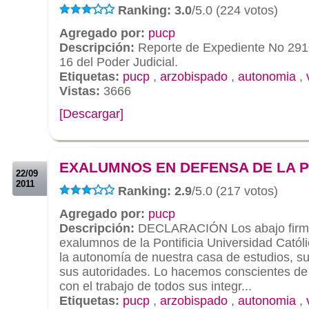
Ranking: 3.0
/5.0 (224 votos)
Agregado por:
pucp
Descripción:
Reporte de Expediente No 291
16 del Poder Judicial.
Etiquetas:
pucp
,
arzobispado
,
autonomia
,
Vistas:
3666
[Descargar]
.
.
EXALUMNOS EN DEFENSA DE LA 
22/09
2011
Ranking: 2.9
/5.0 (217 votos)
Agregado por:
pucp
Descripción:
DECLARACIÓN Los abajo firm
exalumnos de la Pontificia Universidad Cató
la autonomía de nuestra casa de estudios, su
sus autoridades. Lo hacemos conscientes de 
con el trabajo de todos sus integr...
Etiquetas:
pucp
,
arzobispado
,
autonomia
,