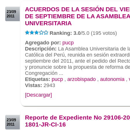
.
ACUERDOS DE LA SESIÓN DEL VIE
23/09
DE SEPTIEMBRE DE LA ASAMBLE
2011
UNIVERSITARIA
Ranking: 3.0
/5.0 (195 votos)
Agregado por:
pucp
Descripción:
La Asamblea Universitaria de la
Católica del Perú, reunida en sesión extraord
septiembre del 2011, ante el pedido del Rec
y pronuncie sobre la propuesta de reforma del
Congregación ...
Etiquetas:
pucp
,
arzobispado
,
autonomia
,
Vistas:
2943
[Descargar]
.
.
Reporte de Expediente No 29106-20
23/09
1801-JR-CI-16
2011