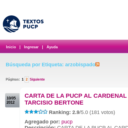
Inicio
|
Ingresar
|
Ayuda
Búsqueda por Etiqueta: arzobispado
Páginas:
1
2
Siguiente
.
CARTA DE LA PUCP AL CARDENAL
10/05
TARCISIO BERTONE
2012
Ranking: 2.9
/5.0 (181 votos)
Agregado por:
pucp
Descripción:
CARTA DE LA PUCP AL CAR