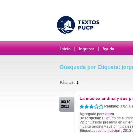
Inicio
|
Ingresar
|
Ayuda
Búsqueda por Etiqueta: jorge
Páginas:
1
.
La música andina y sus pr
06/10
2013
Ranking: 3.0
/5.0 
Agregado por:
karen
Descripción:
El grupo de alumno
Victor Casallo presenta en un en
música andina y sus principales 
Etiquetas:
comunicacion
,
2013-