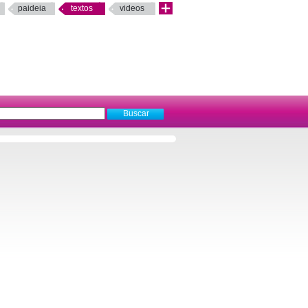
paideia
textos
videos