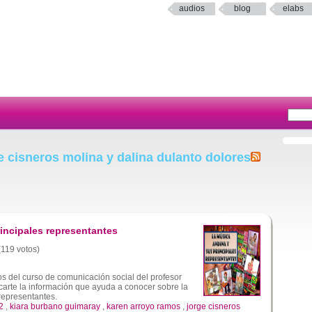
audios
blog
elabs
 cisneros molina y dalina dulanto dolores
incipales representantes
(119 votos)
s del curso de comunicación social del profesor
carte la información que ayuda a conocer sobre la
representantes.
2
,
kiara burbano guimaray
,
karen arroyo ramos
,
jorge cisneros