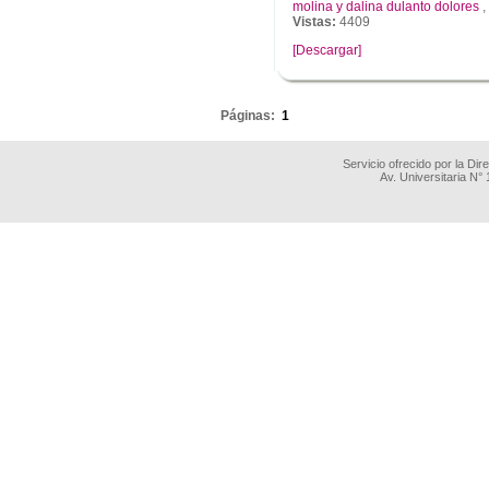
molina y dalina dulanto dolores
,
Vistas:
4409
[Descargar]
.
Páginas:
1
Servicio ofrecido por la Di
Av. Universitaria N°