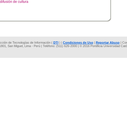
difusión de cultura
rección de Tecnologías de Información (
DTI
) |
Condiciones de Uso
|
Reportar Abuso
| Co
 1801, San Miguel, Lima - Perú | Teléfono: (511) 626-2000 | © 2016 Pontificia Universidad Cat