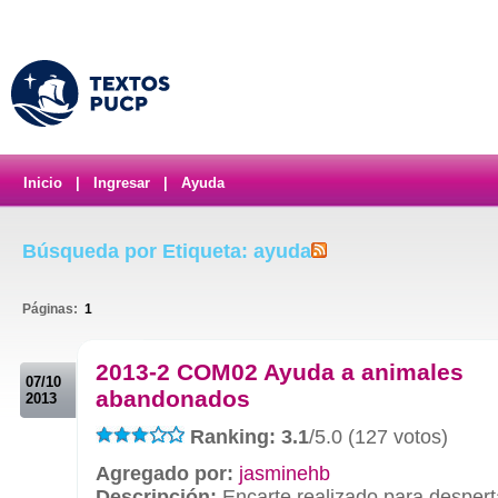
Inicio
|
Ingresar
|
Ayuda
Búsqueda por Etiqueta: ayuda
Páginas:
1
.
2013-2 COM02 Ayuda a animales
07/10
abandonados
2013
Ranking: 3.1
/5.0 (127 votos)
Agregado por:
jasminehb
Descripción:
Encarte realizado para desperta