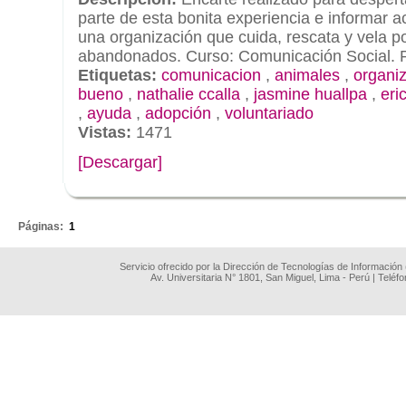
parte de esta bonita experiencia e informar a
una organización que cuida, rescata y vela p
abandonados. Curso: Comunicación Social. Pr
Etiquetas:
comunicacion
,
animales
,
organi
bueno
,
nathalie ccalla
,
jasmine huallpa
,
eri
,
ayuda
,
adopción
,
voluntariado
Vistas:
1471
[Descargar]
.
Páginas:
1
Servicio ofrecido por la Dirección de Tecnologías de Información
Av. Universitaria N° 1801, San Miguel, Lima - Perú | Teléf