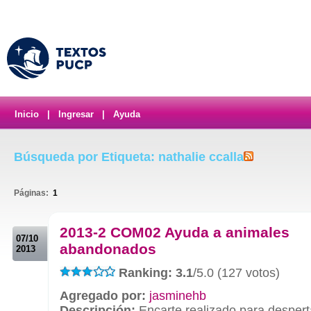
Inicio
|
Ingresar
|
Ayuda
Búsqueda por Etiqueta: nathalie ccalla
Páginas:
1
.
2013-2 COM02 Ayuda a animales
07/10
abandonados
2013
Ranking: 3.1
/5.0 (127 votos)
Agregado por:
jasminehb
Descripción:
Encarte realizado para desperta