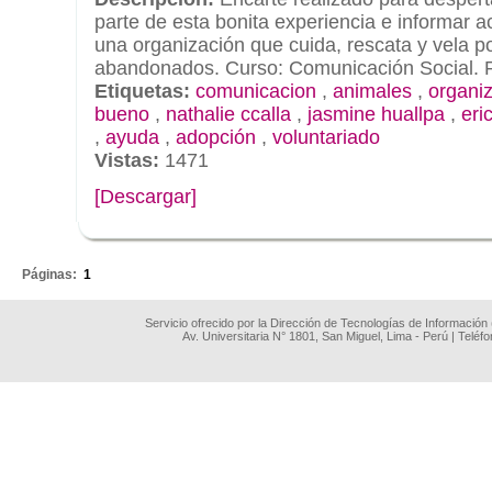
parte de esta bonita experiencia e informar a
una organización que cuida, rescata y vela p
abandonados. Curso: Comunicación Social. Pr
Etiquetas:
comunicacion
,
animales
,
organi
bueno
,
nathalie ccalla
,
jasmine huallpa
,
eri
,
ayuda
,
adopción
,
voluntariado
Vistas:
1471
[Descargar]
.
Páginas:
1
Servicio ofrecido por la Dirección de Tecnologías de Información
Av. Universitaria N° 1801, San Miguel, Lima - Perú | Teléf