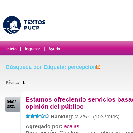
Inicio
|
Ingresar
|
Ayuda
Búsqueda por Etiqueta: percepción
Páginas:
1
.
Estamos ofreciendo servicios basa
04/02
opinión del público
2025
Ranking: 2.7
/5.0 (103 votos)
Agregado por:
acajas
Descripción:
Con frecuencia, sobrestimamo