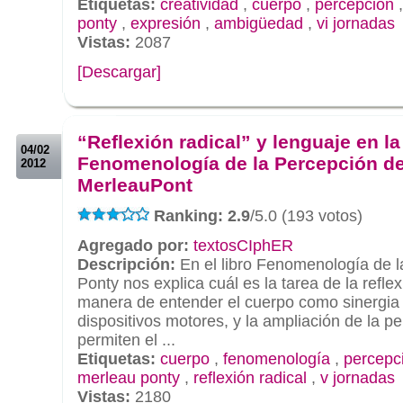
Etiquetas:
creatividad
,
cuerpo
,
percepción
ponty
,
expresión
,
ambigüedad
,
vi jornadas
Vistas:
2087
[Descargar]
.
.
“Reflexión radical” y lenguaje en la
04/02
Fenomenología de la Percepción d
2012
MerleauPont
Ranking: 2.9
/5.0 (193 votos)
Agregado por:
textosCIphER
Descripción:
En el libro Fenomenología de l
Ponty nos explica cuál es la tarea de la reflex
manera de entender el cuerpo como sinergia e
dispositivos motores, y la ampliación de la p
permiten el ...
Etiquetas:
cuerpo
,
fenomenología
,
percepc
merleau ponty
,
reflexión radical
,
v jornadas
Vistas:
2180