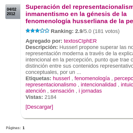
Superación del representacionalis
04/02
inmanentismo en la génesis de la
2012
fenomenología husserliana de la p
Ranking: 2.9
/5.0 (181 votos)
Agregado por:
textosCIphER
Descripción:
Husserl propone superar las no
representación moderna a través de la explic
intencional en la percepción, punto que trae
distinción entre sus contenidos representativ
conceptuales, por un ...
Etiquetas:
husserl
,
fenomenología
,
percepc
representacionalismo
,
intencionalidad
,
intui
atención
,
sensación
,
i jornadas
Vistas:
2184
[Descargar]
.
Páginas:
1