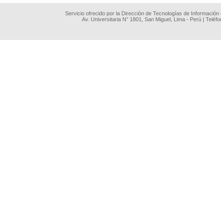
Servicio ofrecido por la Dirección de Tecnologías de Información
Av. Universitaria N° 1801, San Miguel, Lima - Perú | Teléf