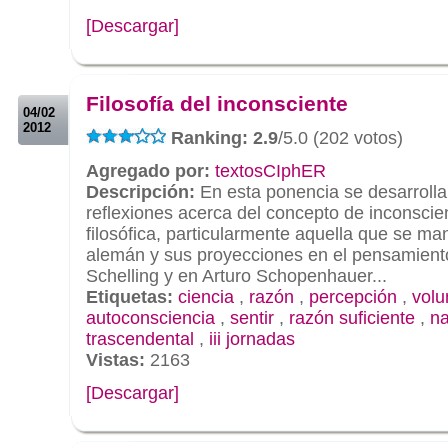
[Descargar]
.
.
Filosofía del inconsciente
04/02
2012
Ranking: 2.9
/5.0 (202 votos)
Agregado por:
textosCIphER
Descripción:
En esta ponencia se desarroll
reflexiones acerca del concepto de inconscien
filosófica, particularmente aquella que se man
alemán y sus proyecciones en el pensamient
Schelling y en Arturo Schopenhauer...
Etiquetas:
ciencia
,
razón
,
percepción
,
volu
autoconsciencia
,
sentir
,
razón suficiente
,
na
trascendental
,
iii jornadas
Vistas:
2163
[Descargar]
.
.