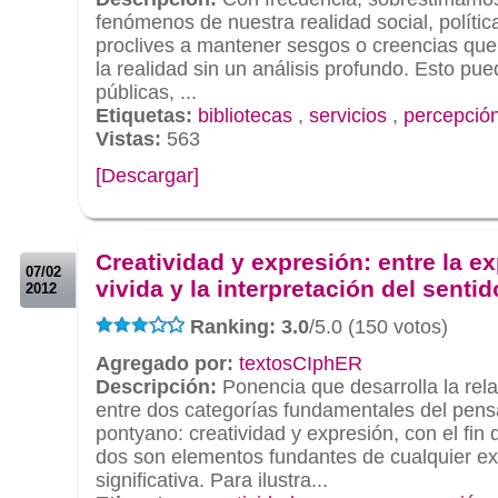
fenómenos de nuestra realidad social, polít
proclives a mantener sesgos o creencias que 
la realidad sin un análisis profundo. Esto puede
públicas, ...
Etiquetas:
bibliotecas
,
servicios
,
percepció
Vistas:
563
[Descargar]
.
.
Creatividad y expresión: entre la e
07/02
vivida y la interpretación del sentid
2012
Ranking: 3.0
/5.0 (150 votos)
Agregado por:
textosCIphER
Descripción:
Ponencia que desarrolla la rel
entre dos categorías fundamentales del pen
pontyano: creatividad y expresión, con el fin
dos son elementos fundantes de cualquier e
significativa. Para ilustra...