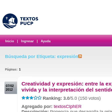
Inicio
|
Ingresar
|
Ayuda
Búsqueda por Etiqueta: expresión
Páginas:
1
.
Creatividad y expresión: entre la e
07/02
vivida y la interpretación del sentid
2012
Ranking: 3.0
/5.0 (150 votos)
Agregado por:
textosCIphER
Descripción:
Ponencia que desarrolla la rel