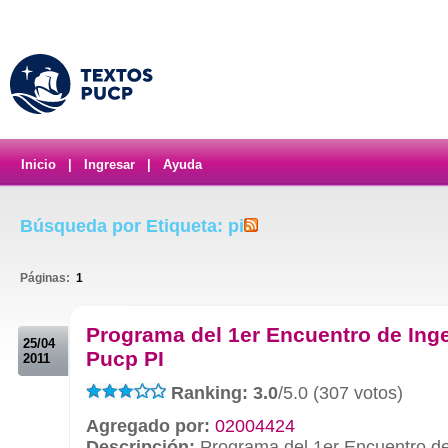
Inicio
|
Ingresar
|
Ayuda
Búsqueda por Etiqueta: pi
Páginas:
1
.
Programa del 1er Encuentro de Inge
25/04
Pucp PI
2011
Ranking: 3.0
/5.0 (307 votos)
Agregado por:
02004424
Descripción:
Programa del 1er Encuentro de 