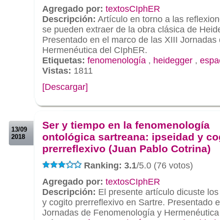
Agregado por:
textosCIphER
Descripción:
Artículo en torno a las reflexio
se pueden extraer de la obra clásica de Heid
Presentado en el marco de las XIII Jornada
Hermenéutica del CIphER.
Etiquetas:
fenomenología
,
heidegger
,
espa
Vistas:
1811
[Descargar]
.
.
Ser y tiempo en la fenomenología
13/09
ontológica sartreana: ipseidad y co
2018
prerreflexivo (Juan Pablo Cotrina)
Ranking: 3.1
/5.0 (76 votos)
Agregado por:
textosCIphER
Descripción:
El presente artículo dicuste lo
y cogito prerreflexivo en Sartre. Presentado e
Jornadas de Fenomenología y Hermenéutica