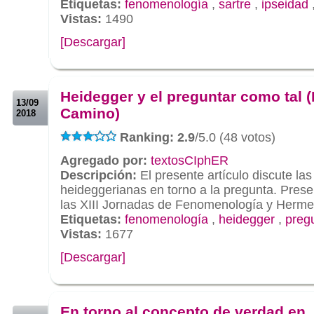
Etiquetas:
fenomenología
,
sartre
,
ipseidad
Vistas:
1490
[Descargar]
.
.
Heidegger y el preguntar como tal 
13/09
Camino)
2018
Ranking: 2.9
/5.0 (48 votos)
Agregado por:
textosCIphER
Descripción:
El presente artículo discute las
heideggerianas en torno a la pregunta. Pres
las XIII Jornadas de Fenomenología y Herme
Etiquetas:
fenomenología
,
heidegger
,
preg
Vistas:
1677
[Descargar]
.
.
En torno al concepto de verdad en