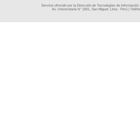
Servicio ofrecido por la Dirección de Tecnologías de Información
Av. Universitaria N° 1801, San Miguel, Lima - Perú | Teléf