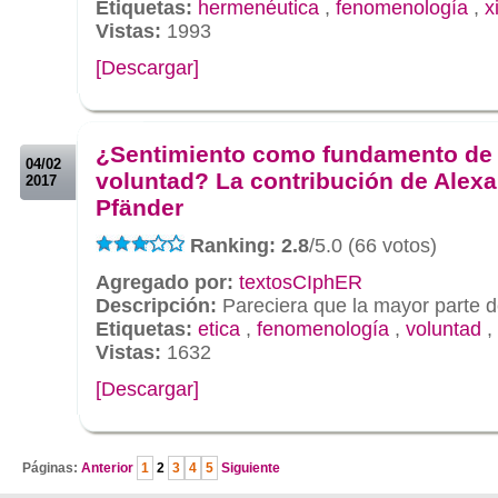
Etiquetas:
hermenéutica
,
fenomenología
,
x
Vistas:
1993
[Descargar]
.
.
¿Sentimiento como fundamento de 
04/02
voluntad? La contribución de Alex
2017
Pfänder
Ranking: 2.8
/5.0 (66 votos)
Agregado por:
textosCIphER
Descripción:
Pareciera que la mayor parte d
Etiquetas:
etica
,
fenomenología
,
voluntad
,
Vistas:
1632
[Descargar]
.
Páginas:
Anterior
1
2
3
4
5
Siguiente