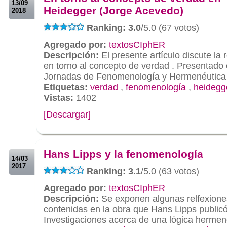
13/09
Heidegger (Jorge Acevedo)
2018
Ranking: 3.0
/5.0 (67 votos)
Agregado por:
textosCIphER
Descripción:
El presente artículo discute la
en torno al concepto de verdad . Presentado 
Jornadas de Fenomenología y Hermenéutica
Etiquetas:
verdad
,
fenomenología
,
heidegg
Vistas:
1402
[Descargar]
.
.
Hans Lipps y la fenomenología
14/03
2017
Ranking: 3.1
/5.0 (63 votos)
Agregado por:
textosCIphER
Descripción:
Se exponen algunas relfexione
contenidas en la obra que Hans Lipps publicó
Investigaciones acerca de una lógica hermen