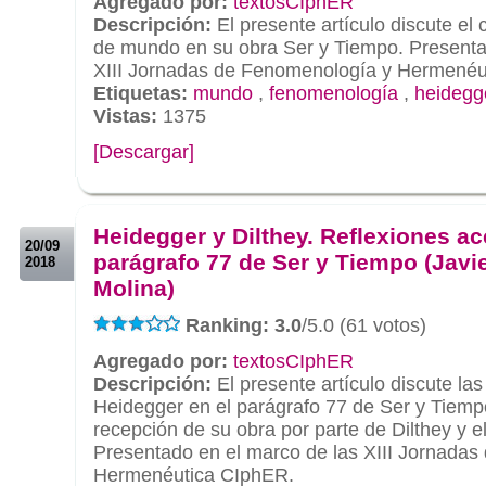
Agregado por:
textosCIphER
Descripción:
El presente artículo discute el
de mundo en su obra Ser y Tiempo. Presenta
XIII Jornadas de Fenomenología y Hermenéu
Etiquetas:
mundo
,
fenomenología
,
heidegg
Vistas:
1375
[Descargar]
.
.
Heidegger y Dilthey. Reflexiones ac
20/09
parágrafo 77 de Ser y Tiempo (Javi
2018
Molina)
Ranking: 3.0
/5.0 (61 votos)
Agregado por:
textosCIphER
Descripción:
El presente artículo discute las
Heidegger en el parágrafo 77 de Ser y Tiemp
recepción de su obra por parte de Dilthey y e
Presentado en el marco de las XIII Jornada
Hermenéutica CIphER.