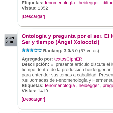
Etiquetas:
fenomenología
,
heidegger
,
dilth
Vistas:
1352
[Descargar]
.
.
Ontología y pregunta por el ser. El 
20/09
Ser y tiempo (Ángel Xolocotzi)
2018
Ranking: 3.0
/5.0 (67 votos)
Agregado por:
textosCIphER
Descripción:
El presente artículo discute el l
tiempo dentro de la producción heideggerian
para entender sus temas a cabalidad. Presen
XIII Jornadas de Fenomenología y Hermenéu
Etiquetas:
fenomenología
,
heidegger
,
preg
Vistas:
1419
[Descargar]
.
.