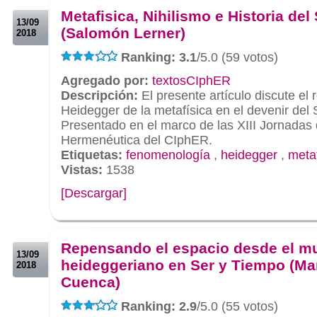
Metafisica, Nihilismo e Historia del
13/09
(Salomón Lerner)
2018
Ranking: 3.1
/5.0 (59 votos)
Agregado por:
textosCIphER
Descripción:
El presente artículo discute el 
Heidegger de la metafísica en el devenir del 
Presentado en el marco de las XIII Jornada
Hermenéutica del CIphER.
Etiquetas:
fenomenología
,
heidegger
,
metaf
Vistas:
1538
[Descargar]
.
.
Repensando el espacio desde el m
13/09
heideggeriano en Ser y Tiempo (Ma
2018
Cuenca)
Ranking: 2.9
/5.0 (55 votos)