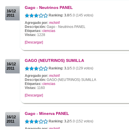
.
Gago - Neutrinos PANEL
16/12
2011
Ranking: 3.0
/5.0 (145 votos)
Agregado por:
mchirif
Descripción:
Gago - Neutrinos PANEL
Etiquetas:
ciencias
Vistas:
1228
[Descargar]
.
.
GAGO (NEUTRINOS) SUMILLA
16/12
2011
Ranking: 3.1
/5.0 (129 votos)
Agregado por:
mchirif
Descripción:
GAGO (NEUTRINOS) SUMILLA
Etiquetas:
ciencias
Vistas:
1160
[Descargar]
.
.
Gago - Minerva PANEL
16/12
2011
Ranking: 3.2
/5.0 (152 votos)
Agregado por:
mchirif