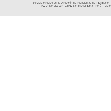
Servicio ofrecido por la Dirección de Tecnologías de Información
Av. Universitaria N° 1801, San Miguel, Lima - Perú | Teléf