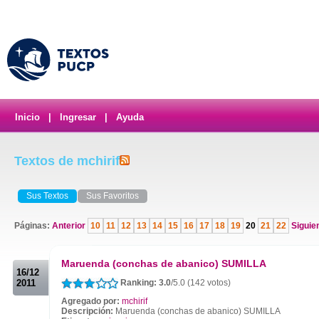
Inicio
|
Ingresar
|
Ayuda
Textos de mchirif
Sus Textos
Sus Favoritos
Páginas:
Anterior
10
11
12
13
14
15
16
17
18
19
20
21
22
Siguie
.
Maruenda (conchas de abanico) SUMILLA
16/12
2011
Ranking: 3.0
/5.0 (142 votos)
Agregado por:
mchirif
Descripción:
Maruenda (conchas de abanico) SUMILLA