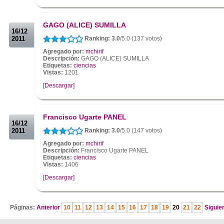
.
.
GAGO (ALICE) SUMILLA
16/12
2011
Ranking: 3.0
/5.0 (137 votos)
Agregado por:
mchirif
Descripción:
GAGO (ALICE) SUMILLA
Etiquetas:
ciencias
Vistas:
1201
[Descargar]
.
.
Francisco Ugarte PANEL
16/12
2011
Ranking: 3.0
/5.0 (147 votos)
Agregado por:
mchirif
Descripción:
Francisco Ugarte PANEL
Etiquetas:
ciencias
Vistas:
1406
[Descargar]
.
Páginas:
Anterior
10
11
12
13
14
15
16
17
18
19
20
21
22
Siguie