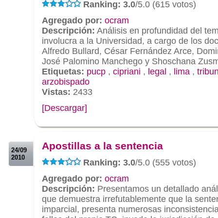
Ranking: 3.0
/5.0 (615 votos)
Agregado por:
ocram
Descripción:
Análisis en profundidad del te
involucra a la Universidad, a cargo de los d
Alfredo Bullard, César Fernández Arce, Dom
José Palomino Manchego y Shoschana Zus
Etiquetas:
pucp
,
cipriani
,
legal
,
lima
,
tribu
arzobispado
Vistas:
2433
[Descargar]
.
.
Apostillas a la sentencia
24/09
2010
Ranking: 3.0
/5.0 (555 votos)
Agregado por:
ocram
Descripción:
Presentamos un detallado anális
que demuestra irrefutablemente que la sente
imparcial, presenta numerosas inconsistencia