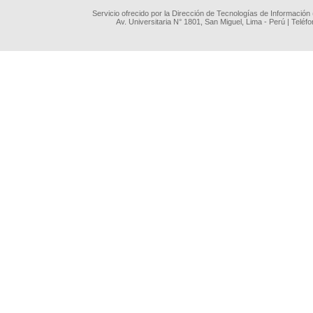
Servicio ofrecido por la Dirección de Tecnologías de Información
Av. Universitaria N° 1801, San Miguel, Lima - Perú | Teléf