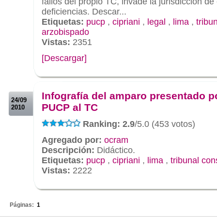
fallos del propio TC, invade la jurisdicción de
deficiencias. Descar...
Etiquetas:
pucp
,
cipriani
,
legal
,
lima
,
tribu
arzobispado
Vistas:
2351
[Descargar]
.
.
Infografía del amparo presentado po
24/09
PUCP al TC
2010
Ranking: 2.9
/5.0 (453 votos)
Agregado por:
ocram
Descripción:
Didáctico.
Etiquetas:
pucp
,
cipriani
,
lima
,
tribunal con
Vistas:
2222
.
Páginas:
1