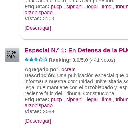
analizaron el caso junto a Jorge Avend...
Etiquetas:
pucp
,
cipriani
,
legal
,
lima
,
tribu
arzobispado
Vistas:
2103
[Descargar]
.
.
Especial N.º 1: En Defensa de la P
24/09
2010
Ranking: 3.0
/5.0 (441 votos)
Agregado por:
ocram
Descripción:
Una publicación especial que 
informar a nuestra comunidad universitaria so
legal que mantiene con el Arzobispado y, esp
reciente fallo del Tribunal Constitucional.
Etiquetas:
pucp
,
cipriani
,
legal
,
lima
,
tribu
arzobispado
Vistas:
2099
[Descargar]