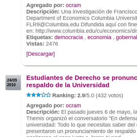
Agregado por:
ocram
Descripción:
Una investigación de Francisco
Department of Economics Columbia Universi
FLR9@Columbia.edu Difundida aquí con fine
en: http://www.columbia.edu/cu/economics/d
Etiquetas:
democracia
,
economia
,
gobernab
Vistas:
2476
[Descargar]
.
.
Estudiantes de Derecho se pronunc
24/09
respaldo de la Universidad
2010
Ranking: 2.9
/5.0 (432 votos)
Agregado por:
ocram
Descripción:
El pasado jueves 6 de mayo, la
Themis organizó el conversatorio "En defens
universidad: Todo lo que necesitas saber del
presentaron un pronunciamiento de respaldo 