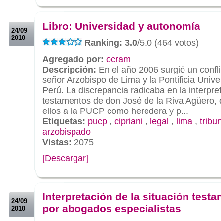
.
.
Libro: Universidad y autonomía
24/09
2010
Ranking: 3.0
/5.0 (464 votos)
Agregado por:
ocram
Descripción:
En el año 2006 surgió un confli
señor Arzobispo de Lima y la Pontificia Unive
Perú. La discrepancia radicaba en la interpre
testamentos de don José de la Riva Agüero,
ellos a la PUCP como heredera y p...
Etiquetas:
pucp
,
cipriani
,
legal
,
lima
,
tribu
arzobispado
Vistas:
2075
[Descargar]
.
.
Interpretación de la situación testa
24/09
por abogados especialistas
2010