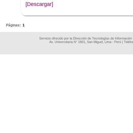
[Descargar]
.
Páginas:
1
Servicio ofrecido por la Dirección de Tecnologías de Información
Av. Universitaria N° 1801, San Miguel, Lima - Perú | Teléf