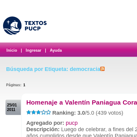
Inicio
|
Ingresar
|
Ayuda
Búsqueda por Etiqueta: democracia
Páginas:
1
.
Homenaje a Valentín Paniagua Cor
25/01
2011
Ranking: 3.0
/5.0 (439 votos)
Agregado por:
pucp
Descripción:
Luego de celebrar, a fines del 
años cumplidos desde que Valentín Paniagu