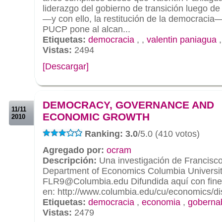
liderazgo del gobierno de transición luego de 
—y con ello, la restitución de la democracia—
PUCP pone al alcan...
Etiquetas:
democracia
,
,
valentin paniagua
Vistas:
2494
[Descargar]
.
.
DEMOCRACY, GOVERNANCE AND
11/11
ECONOMIC GROWTH
2010
Ranking: 3.0
/5.0 (410 votos)
Agregado por:
ocram
Descripción:
Una investigación de Francisco
Department of Economics Columbia Universi
FLR9@Columbia.edu Difundida aquí con fine
en: http://www.columbia.edu/cu/economics/d
Etiquetas:
democracia
,
economia
,
gobernab
Vistas:
2479